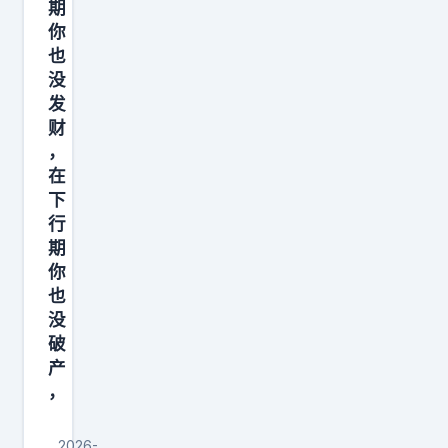
期
是
你
为
也
了
没
他
发
好
财
，
，
在
为
下
了
行
从
期
你
你
这
也
拿
没
破
走
产
点
，
什
2026-