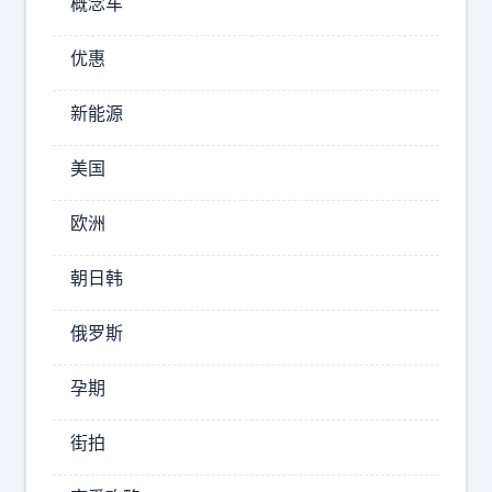
概念车
息
子
、
～
优惠
发
已
呆
新能源
经
都
不
舒
是
美国
服
浪
上
费
欧洲
了
时
～
间
朝日韩
秋
，
因
高
俄罗斯
为
气
你
孕期
爽
从
～
中
街拍
爽
得
爽
到