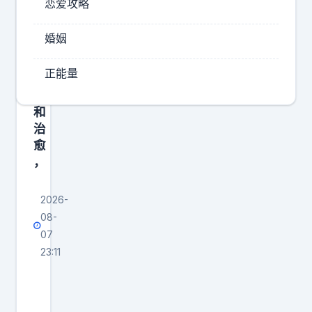
恋爱攻略
了
爽
精
～
婚姻
神
糟
的
粕
正能量
放
醋
松
～
和
治
糟
愈
粕
，
2026-
08-
07
23:11
一
天
花