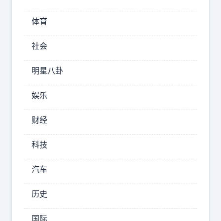
复
利
体育
、
重
社会
复
、
明星八卦
简
约
娱乐
、
运
财经
用
科技
2026-
08-
汽车
08
08:11
历史
不
懂
国际