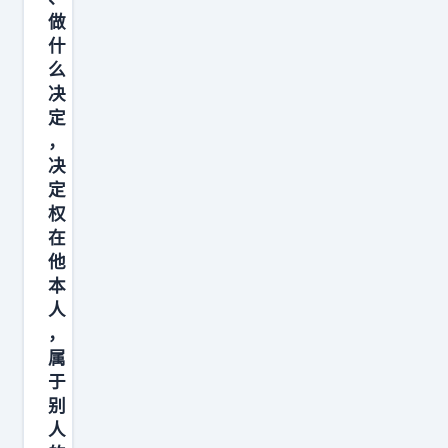
王
做
将
什
么
相
决
，
定
是
，
非
决
常
定
光
权
在
鲜
他
、
本
戏
人
剧
，
、
属
富
于
别
贵
人
逼