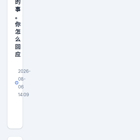
的
人
事
、
。
高
你
潮
怎
么
迭
回
起
应
，
2026-
08-
06
14:09
对
方
改
不
改