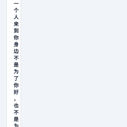
人
一
说
个
人
，
来
找
到
个
你
好
身
对
边
象
不
是
旺
为
三
了
代
你
。
好
那
，
时
也
不
候
是
不
为