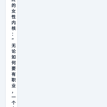
芮
的
白
女
两
性
杯
内
焦
核
糖
：
“
玛
无
奇
论
朵
如
。
何
要
有
职
业
，
一
个