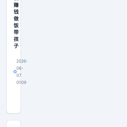
手
赚
争
钱
取
做
生
饭
带
活
孩
，
子
才
2026-
08-
07
01:09
小
时
候
听
老