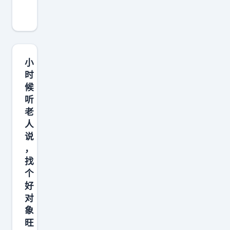
像
亦
舒
笔
下
小
贯
时
候
穿
听
始
老
终
人
的
说
女
，
性
找
个
内
好
核
对
：
象
“
旺