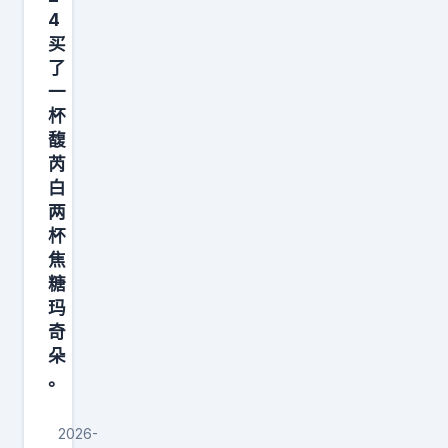
4
费
买
时
了
间
一
，
杯
因
馥
为
芮
白
你
两
从
杯
中
焦
得
糖
到
玛
了
奇
朵
精
。
神
的
2026-
放