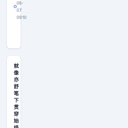
08-
松
07
和
09:10
治
立
愈
秋
，
的
早
上
，
就
2
像
亦
4
舒
买
笔
了
下
一
贯
杯
穿
馥
始
终