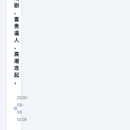
，
剧
在
、
富
下
贵
行
逼
期
人
你
、
也
高
没
潮
迭
破
起
产
，
，
2026-
08-
06
14:08
比