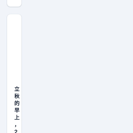
大
量
时
间
玩
耍
、
休
息
、
立
发
秋
呆
的
都
早
不
上
是
，
浪
2