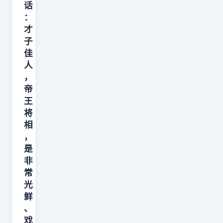
话
多
：
的
才
财
子
经
佳
新
人
闻
，
帝
，
王
在
将
上
相
行
，
期
是
你
非
常
也
光
没
鲜
发
、
财
戏