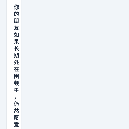
脾
你
气
的
朋
、
友
要
如
不
果
要
长
妥
期
协
处
在
、
困
做
顿
什
里
么
，
决
仍
定
然
愿
，
意
决