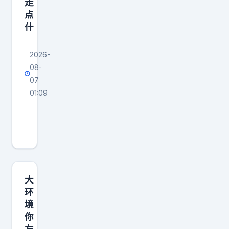
走
带
点
孩
什
子
2026-
08-
07
01:09
一
个
人
来
到
你
大
身
环
境
边
你
不
左