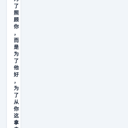
懂
了
，
照
以
顾
为
你
，
讲
而
的
是
是
为
对
了
方
他
会
好
，
不
为
会
了
赚
从
钱
你
做
这
饭
拿