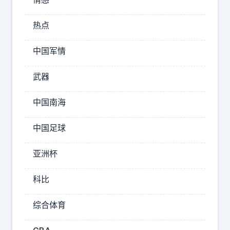
秋
、
高
热点
简
气
约
爽
中国军情
～
、
爽
运
武器
爽
用
爽
～
中国南海
糟
粕
中国足球
醋
～
亚洲杯
糟
粕
科比
2026-
综合体育
08-
07