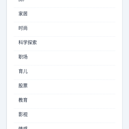
的
立
秋
家居
绝
开
对
启
时尚
基
下
本
半
科学探索
铁
年
律
好
职场
日
。
子
长
育儿
～
期
已
股票
、
经
复
舒
教育
利
服
上
、
影视
了
重
～
复
情感