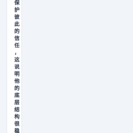
保
定
护
权
彼
在
此
他
的
信
本
任
人
，
，
这
属
说
于
明
别
他
的
人
底
的
层
事
结
。
构
你
很
怎
稳