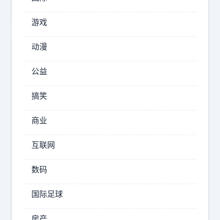
不
游戏
碰
，
动漫
不
熟
公益
不
做
搞笑
，
商业
这
是
互联网
你
佳
做
数码
琪
任
の
何
国际足球
碎
投
碎
资
房产
念