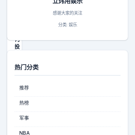
立炜用娱乐
这
是
感谢大家的关注
你
做
分类: 娱乐
任
何
投
资
的
热门分类
绝
对
基
推荐
本
铁
热榜
律
。
军事
长
期
NBA
、