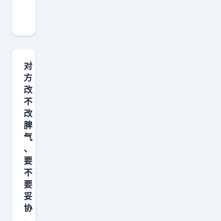
如
蔡
康
永
说
对
过
方
改
一
不
句
改
话
脾
：
气
才
、
子
要
不
佳
要
人
妥
，
协
帝
、