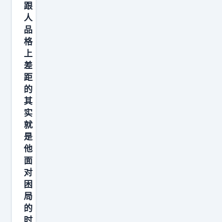
跟
在
人
困
品
顿
格
里
上
差
，
距
仍
的
然
其
愿
实
意
就
保
是
他
护
面
彼
对
此
困
的
局
信
的
任
时