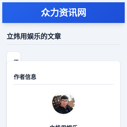
众力资讯网
立炜用娱乐的文章
不
懂
不
作者信息
碰
，
不
熟
不
做
，