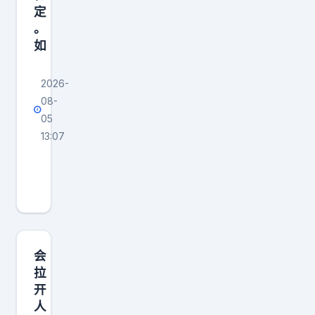
定
么
。
回
如
应
2026-
08-
05
13:07
你
的
朋
友
如
果
会
长
拉
开
期
人
处