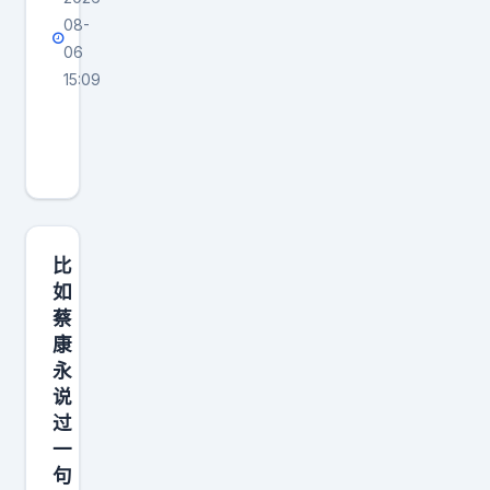
08-
06
15:09
大
环
境
你
左
右
比
不
如
蔡
了
康
，
永
你
说
看
过
了
一
再
句