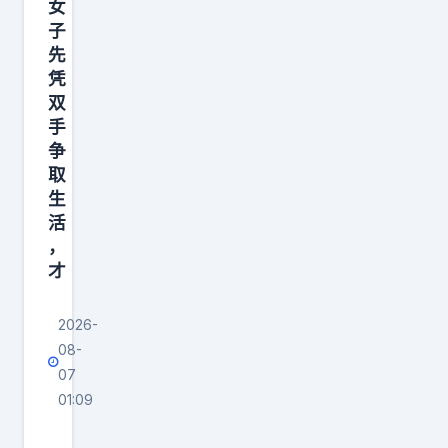
女
子
先
凭
双
手
争
取
生
活
，
才
2026-
08-
07
01:09
就