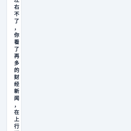
是
右
为
不
了
了
你
，
你
好
看
，
了
也
再
不
多
是
的
为
财
经
了
新
照
闻
顾
，
你
在
，
上
而
行