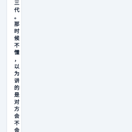
无
三
论
代
。
如
那
何
时
要
候
有
不
职
懂
业
，
以
，
为
一
讲
个
的
女
是
子
对
先
方
会
凭
不
双
会