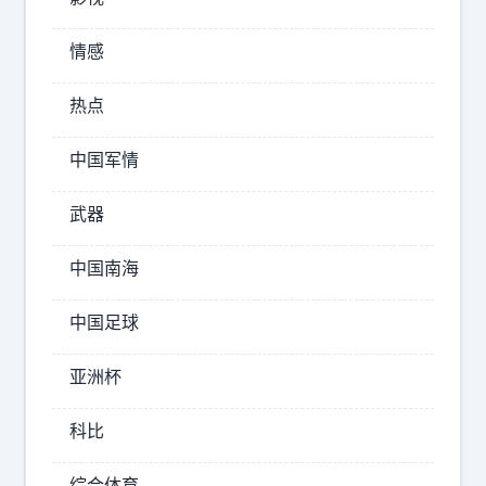
三
北
个
情感
京
消
息
首
热点
，
钢
第
男
中国军情
篮
一
武器
个
陈
消
盈
中国南海
息
骏
让
中国足球
胡
人
金
很
亚洲杯
秋
意
科比
外
赵
睿
第
综合体育