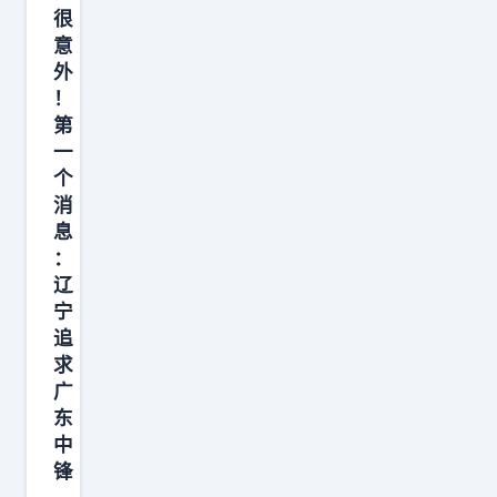
在
，
很
事
谈
1
意
一
”
外
3
摆
！
，
0
出
第
到
万
来
一
了
美
，
个
不
元
消
很
少
年
息
多
文
：
薪
人
辽
章
直
才
宁
里
接
反
追
眨
砸
应
求
眼
过
广
过
就
去
东
来
变
中
，
：
锋
成
这
职