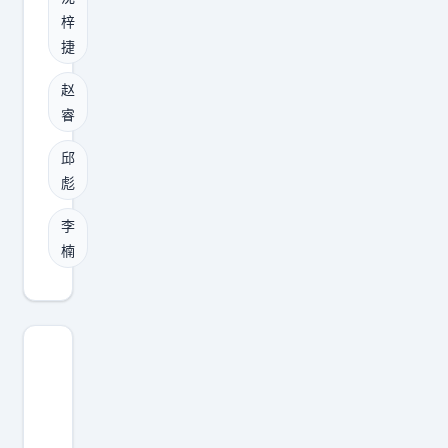
体
毅
，
用
梓
育
方
双
去
捷
媒
公
能
求
体
开
赵
卫
人
人
睿
的
出
。
透
信
身
邱
更
露
息
，
彪
有
，
是
这
意
李
辽
，
体
思
楠
宁
首
格
的
男
钢
在
是
篮
已
C
，
目
经
B
6
前
给
A
2
正
出
后
岁
积
续
场
以