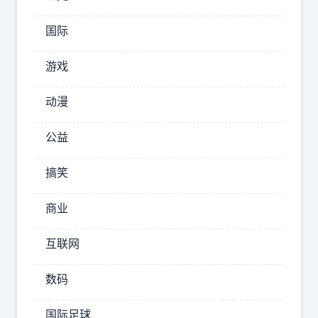
意
外
国际
第
一
游戏
个
消
动漫
息
：
公益
北
京
搞笑
男
篮
商业
拿
下
互联网
国
手
数码
后
卫
国际足球