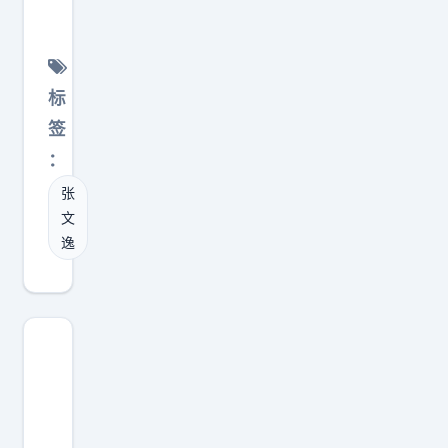
题
跟
接
度
，
里
我
受
？
而
把
扯
两
欧
人
他
什
年
洲
标
家
叫
么
顶
篮
签
偏
作
即
薪
坛
：
偏
“
战
”
出
把
张
广
力
还
了
年
文
东
，
不
名
限
逸
中
你
能
的
、
锋
要
当
肉
金
”
是
成
搏
额
并
敢
完
战
、
不
把
成
，
节
严
最
时
能
点
谨
后
。
在
全