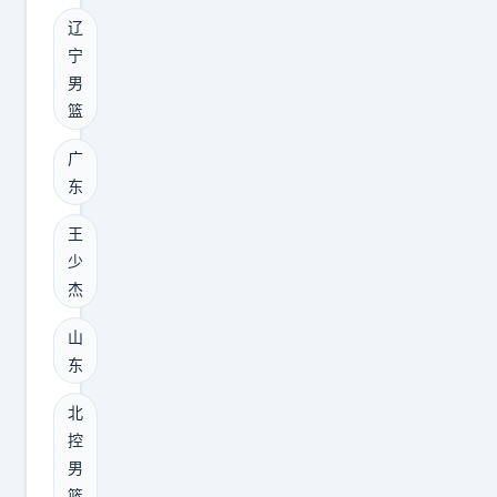
三
说
不
年
辽
个
，
是
，
宁
消
北
来
后
男
息
京
C
篮
面
，
日
B
的
第
广
报
A
兑
东
一
此
养
现
个
前
老
王
也
消
报
的
少
很
息
道
杰
。
硬
让
，
1
。
山
人
他
9
N
东
很
2
9
B
意
0
北
8
A
外
2
控
年
那
男
！
4
出
套
篮