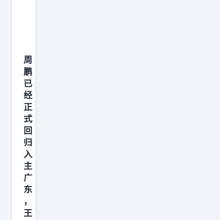
。
一
我
那
摊
王
张
更
种
开
少
门
愿
环
，
杰
票
意
境
像
在
给
说
周
下
账
2
张
鹏
，
站
本
已
0
文
北
稳
贴
经
2
逸
京
脚
在
正
4
，
现
跟
式
墙
年
那
在
，
回
上
与
就
最
归
来
。
北
别
入
有
了
规
主
控
再
价
C
则
广
续
厚
值
B
越
东
约
着
的
A
，
清
五
脸
地
不
王
楚