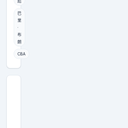
彪
后
于
，
希
巴
北
腊
里
京
联
·
男
布
赛
篮
朗
布
可
里
CBA
以
因
提
・
前
泰
喊
里
出
达
总
成
冠
签
军
约
的
，