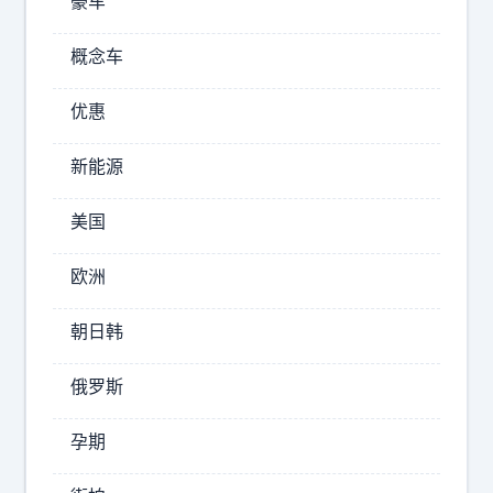
豪车
北
京
概念车
体
据
育
优惠
山
媒
东
体
新能源
体
人
育
美国
透
媒
体
露
人
欧洲
，
透
陈
露
朝日韩
盈
，
骏
山
俄罗斯
作
东
男
出
孕期
篮
退
和