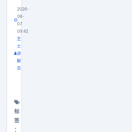
了
份
业
2026-
“
魄
生
08-
已
力
涯
07
经
，
真
09:42
签
够
正
芝
”
硬
士
值
。
。
讲
钱
陈
先
解
的
盈
员
把
，
C
骏
话
不
B
的
说
只
A
情
清
是
传
况
楚
上
来
得
：
标
场
最
分
泰
签
那
新
开
里
：
几