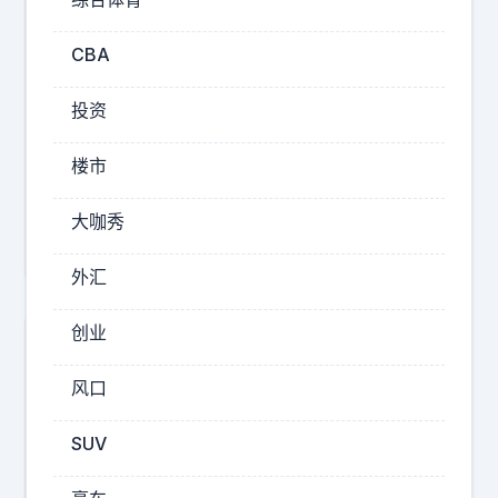
一
山
个
西
CBA
消
男
息
篮
投资
：
CBA
北
楼市
京
周
大咖秀
男
琦
篮
外汇
拿
下
创业
国
手
风口
后
卫
SUV
据