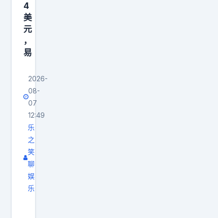
盈
却
4
骏
美
一
元
，
点
，
真
都
易
的
不
想
意
2026-
不
外
08-
出
。
07
有
整
12:49
那
个
乐
支
之
休
笑
球
赛
聊
队
期
娱
能
，
乐
抗
邱
姚
衡
彪
明