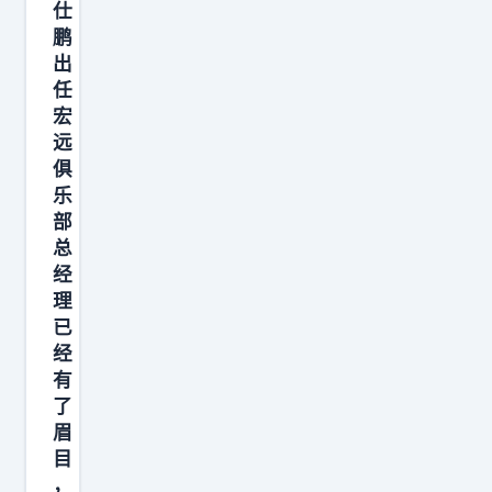
年
皮
方
仕
至
，
，
吹
鹏
，
于
越
出
随
什
不
水
少
任
后
么
是
土
扯
宏
租
“
把
不
远
皮
借
青
几
服
俱
，
到
春
个
乐
。
越
广
风
部
明
山
少
总
东
暴
星
东
心
经
两
”
名
球
累
理
个
了
字
迷
已
…
赛
！
排
最
经
季
真
成
有
关
，
的
了
一
心
眉
租
，
行
的
目
期
纯
，
问
，