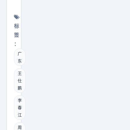
岚
要
赵
实
已
嵚
上
睿
话
经
则
限
能
实
正
在
，
标
持
说
式
2
真
球
签
，
回
0
到
冲
高
：
归
2
了
击
诗
广
入
4
拍
，
岩
东
主
年
板
也
这
广
王
以
的
能
些
东
仕
三
时
压
年
，
鹏
年
候
迫
太
王
租
，
防
累
李
仕
借
又
守
春
了
鹏
方
怂
江
；
。
出
式
得
周
防
周
任