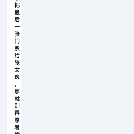
岚
在
部
把
冲
嵚
商
，
最
到
和
谈
后
场
一
王
一
阶
均
万
张
少
段
1
多
门
杰
。
5
美
票
进
也
.
给
元
行
就
8
张
。
互
是
文
分
看
换
逸
说
4
着
，
租
，
.
像
那
借
“
8
小
就
使
北
次
别
事
用
京
助
再
，
。
愿
厚
攻
其
王
着
意
，
实