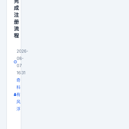
完
薪
成
合
注
同
册
，
流
双
程
方
将
2026-
会
08-
07
在
16:31
近
奇
日
科
完
有
成
风
最
浮
后
据
的
山