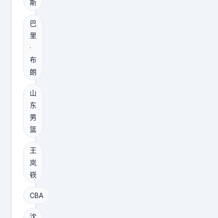
王
同
斯
年
5
少
。
纪
岁
巴
杰
到
。
里
就
的
了
身
·
按
去
这
高
布
月
向
个
朗
1
发
终
休
米
，
山
于
赛
8
钱
东
有
期
9
男
不
消
，
，
篮
拖
息
B
体
、
王
了
T
重
不
岚
，
V
8
赖
嵚
据
记
8
，
辽
者
公
CBA
也
宁
勇
斤
不
沈