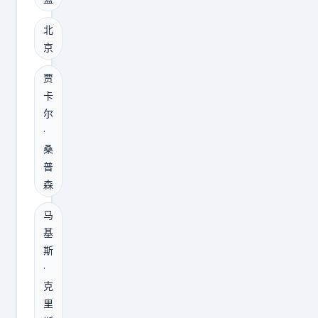
第
年
生
规
一
加
，
北
则
个
盟
2
京
很
消
首
8
明
贾
息
钢
岁
白
卡
：
时
，
，
尔
辽
签
正
·
熬
宁
的
是
桑
够
追
是
一
普
三
求
两
森
个
个
广
年
后
赛
马
东
D
卫
季
基
中
类
最
斯
，
锋
顶
成
·
到
关
薪
熟
克
了
于
合
里
的
4