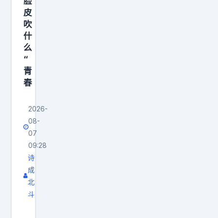
脸
少
留
三
挺
皮
杰
人
分
戳
吹
这
”
命
什
人
条
有
中
么
：
消
依
“
率
有
息
青
据
3
些
春
确
，
5
地
实
“
%
方
2026-
有
陈
。
最
08-
讨
盈
希
怕
07
论
骏
腊
“
09:28
空
已
联
诗
说
间
经
赛
成
了
，
让
什
北
不
可
步
斗
么
算
标
别
并
强
”