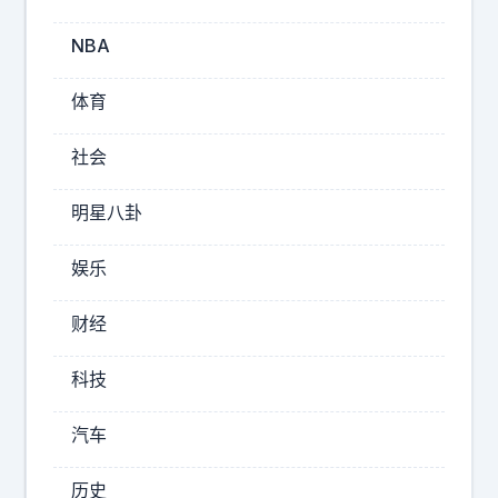
B
A
NBA
传
来
体育
最
新
社会
三
个
明星八卦
消
息
娱乐
，
第
财经
一
个
科技
消
息
汽车
让
人
历史
很