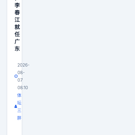
结
属
而
题
李
束
叶
是
就
春
后
公
阵
江
一
，
好
就
容
个
任
他
龙
里
：
广
的
。
出
他
东
合
天
现
能
同
天
了
帮
2026-
归
嘴
不
高
08-
属
上
同
诗
07
仍
喊
的
岩
08:10
在
着
解
体
分
北
要
题
坛
担
三
控
天
方
多
胖
。
赋
式
少
周
王
、
。
？
鹏