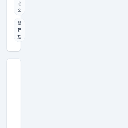
真
纷
老
，
正
金
纷
巴
让
、
特
易
人
质
尔
建
意
疑
联
是
外
不
6
的
断
1
，
，
2
不
人
美
是
家
元
北
愣
，
京
是
王
又
一
治
要
声
郅
凑
不
1
出
吭
2