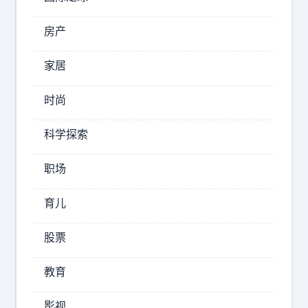
2026-
房产
08-
07
家居
16:41
芝
时尚
士
讲
科学探索
解
员
职场
C
B
育儿
A
传
股票
来
标
教育
最
签
新
：
影视