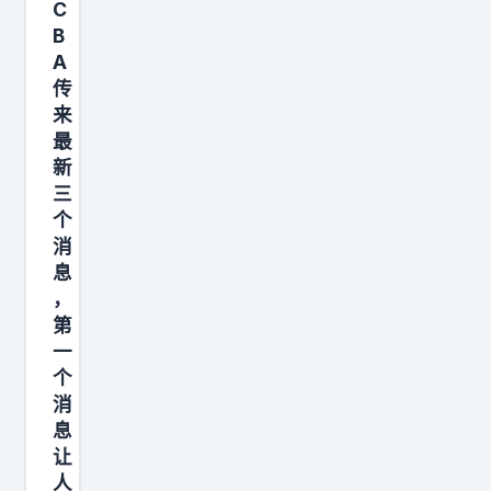
一
C
地
2
B
套
把
4
A
豪
活
美
传
华
干
元
来
阵
完
最
，
容
了
新
易
，
三
。
建
个
而
从
联
消
是
辽
1
息
休
宁
0
，
赛
眼
第
2
期
皮
一
0
里
个
底
美
消
的
下
元
息
“
抢
，
让
正
人
这
人