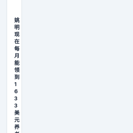
口
完
号
成
了
注
姚
，
明
册
现
新
流
在
赛
程
每
季
后
月
有
山
能
超
东
领
级
到
男
1
外
篮
6
援
将
3
布
正
3
朗
式
美
，
官
元
国
养
宣