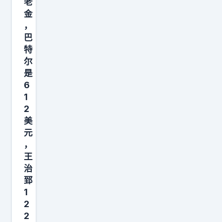
老
内
这
金
球
名
，
员
小
巴
方
外
特
面
援
尔
周
是
加
6
琦
盟
1
，
。
2
赵
这
美
睿
消
元
，
息
，
曾
王
来
治
凡
得
郅
博
突
1
，
然
2
陈
，
2