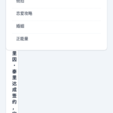
街拍
步
效
，
力
恋爱攻略
同
于
意
希
婚姻
腊
接
联
受
正能量
赛
北
布
京
里
男
因
篮
・
泰
开
里
出
达
的
成
2
签
年
约
顶
，