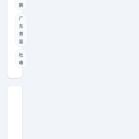
加
缩
琦
守
鹏
宏
盟
回
能
端
远
辽
去
广
护
死
俱
东
宁
抱
筐
缠
乐
男
，
残
和
烂
篮
部
现
守
保
打
总
阶
缺
护
杜
，
经
段
。
篮
峰
进
理
还
咱
板
攻
已
剩
们
；
端
经
一
宏
曾
又
有
个
远
凡
要
了
赛
现
博
组
眉
季
在
能
织
目
。
缺
提
又
，
两
的
供
要
李