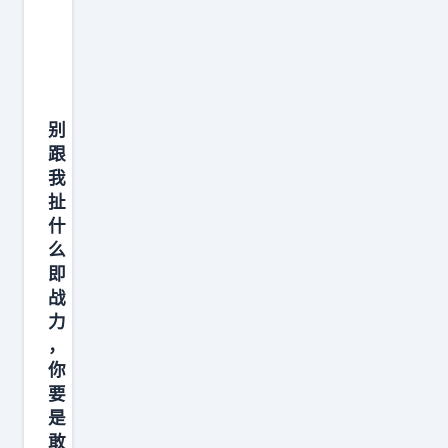
极
约
不
后
寻
合
吃
基
求
同
亏
数
交
，
。
还
易
双
上
别
会
，
方
赛
跟
往
辽
还
我
季
上
宁
扯
在
在
抬
什
男
谈
希
，
么
篮
细
腊
姚
即
方
节
P
战
明
面
，
A
力
那
提
目
，
O
笔
出
你
前
K
每
要
用
仍
俱
月
是
王
处
乐
能
敢