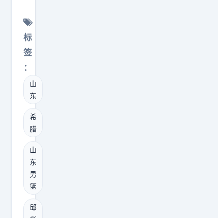
签
东
约
体
流
育
标
程
媒
签
，
体
：
续
人
山
约
透
东
陈
露
盈
，
希
骏
山
腊
这
东
山
名
男
东
国
篮
男
手
和
篮
后
效
卫
邱
力