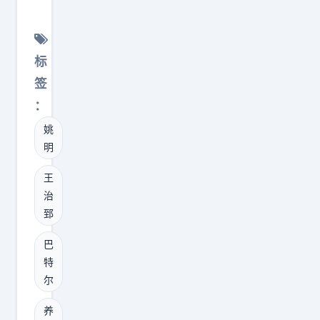
北
带
现
京
着
在
男
山
每
标
篮
东
月
签
了
男
能
。
：
篮
领
我
闷
姚
到
认
头
明
1
为
干
6
王
，
大
3
治
这
事
3
郅
三
，
美
条
巴
外
元
特
消
界
养
尔
息
议
老
里
论
养
金