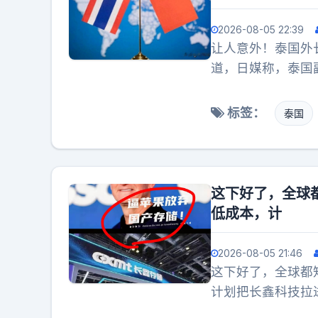
2026-08-05 22:39
让人意外！泰国外
道，日媒称，泰国
是近期一系列涉及
中国的利益，还要
标签：
泰国
论不应进一步加剧
动场地发生的一起
名中国女粉丝清晨
排队照片等证据自
这下好了，全球
边物品。而该女生
低成本，计
拉扯头发、拖拽实
国大使馆求助，我
2026-08-05 21:46
维护中国公民人身
这下好了，全球都
使馆当然有义务维
计划把长鑫科技拉
面对我们的做法不
降价，还要求价格