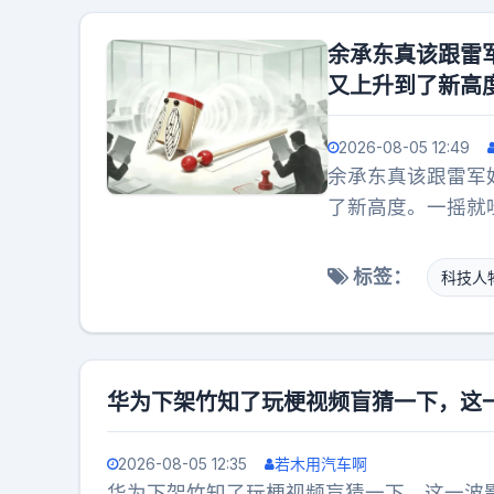
余承东真该跟雷
又上升到了新高
2026-08-05 12:49
余承东真该跟雷军
了新高度。一摇就
规模有关竹知了的
许。果不其然，这
标签：
科技人
越禁越火的网络铁
反情绪，竹知了就
看到竹知了，就想
了雷军，10年前，
华为下架竹知了玩梗视频盲猜一下，这
调侃和讽刺。换到
化解了危机，不光
2026-08-05 12:35
若木用汽车啊
自下场参与玩梗。
华为下架竹知了玩梗视频盲猜一下，这一波