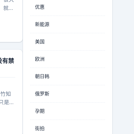
汽车的
优惠
，就跟
得是亲
？尤其
通民主
新能源
又难以
哪怕是
美国
欧洲
没有禁
朝日韩
售竹知
俄罗斯
只是二
孕期
街拍