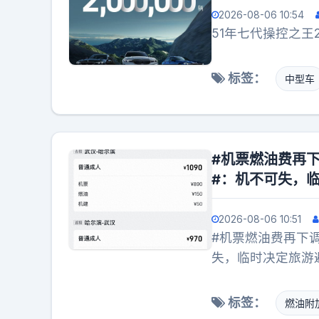
2026-08-06 10:54
51年七代操控之王
标签：
中型车
#机票燃油费再
#：机不可失，
2026-08-06 10:51
#机票燃油费再下
失，临时决定旅游
附加费再次下调。
人旅客收取70元燃
标签：
燃油附
油附加费，相较于