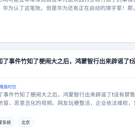
此树立起了极具亲民的人设，这在之后的小米手机、小米
，华为认了这笔账。但是华为还有正在启动的境字辈！那
忽视的作用。一家成功的企业，不见得老板或高管就一定
我头马，我认了这个账之后，你的头马是谁？你可有备份
强大的企业，一定是具备更强包容力的企业，不会拒绝普
套体系，价值意义不同的哇不过话又说回来，这事儿似乎
音。如果一家企业的所谓品牌尊严，是建立在不允许公众
经没有多少退路了
何赞扬也可能是虚假的。
知了事件竹知了梗闹大之后，鸿蒙智行出来辟谣了❗
鹰盾时空
了事件竹知了梗闹大之后，鸿蒙智行出来辟谣了❗没有禁
I仿冒、恶意丑化的视频。网友玩梗整活，企业依法维权，
往最容易产生误会。
蒙系统
北京