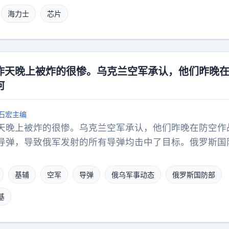
国内认为我方外交表态是在“施压泰国”。其二是，该事件
撑。长鑫二季度营收暴涨716%，坐稳全球第四大内存厂
海力士
芯片
至出现了抵制的声音。泰国希望此事件当作个案处理，不
本土企业早已用长协锁死产能，订单排至2027年底，根
忧这会影响泰国形象，影响旅游收入。泰国无疑认为我方
已告别靠低价换份额的老路，转而凭技术实力平等议价。
是，在泰国涉事公司承认错误之后，泰国民间认为企业不
短期订单，守住合理利润、深耕本土市场，才是更稳妥的
见泰国国内舆论风向，泰国政府明显选择了迎合安抚。但
次婉拒苹果，到底是利大于弊，还是错过了绝佳的出海机
昨天晚上被炸的很惨。乌克兰空军承认，他们昨晚
泰国政府与其指责中方使馆的发声，不如正视事件本身暴
何
国警方完全应该还原事件真相，公正对待涉事当事人，避
置失当后要求受害一方的祖国保持沉默。
石宏主编
天晚上被炸的很惨。乌克兰空军承认，他们昨晚在防空作
导弹，导致俄军发射的所有导弹均击中了目标。俄罗斯国
的目标是基辅的乌军后勤中心和仓库。泽连斯基对此非常
约头上。泽连斯基说：“反导拦截弹本可以避免这样的灾
基辅
空军
导弹
俄乌军事动态
俄罗斯国防部
的合作伙伴必须明白，延迟提供反导拦截弹或不愿提供反
基
惨重伤亡和破坏的罪魁祸首。”泽连斯基再次呼吁西方盟
，将库存的“爱国者”防空导弹全部提供给乌克兰。此外，
罗斯实施新的制裁，以阻止俄罗斯生产新的弹道导弹。