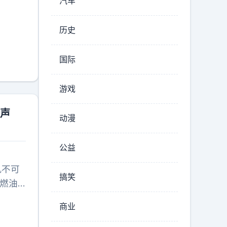
汽车
历史
国际
游戏
发声
动漫
公益
机不可
搞笑
燃油
每位成
商业
0元燃
下调国