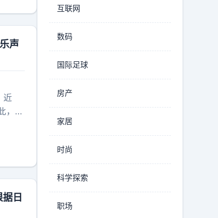
互联网
去东北
息时十
数码
玩，往
音乐声
师，她
国际足球
了，感
房产
：近
此，本
家居
射、哗
何编
时尚
关不实
利。
科学探索
根据日
职场