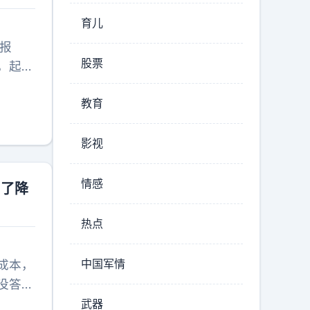
育儿
报
股票
，起因
要维护
教育
员的言
谷某活
过是一
影视
生拿出
没收周
情感
为了降
按倒、
国驻泰
热点
处理，
我们大
中国军情
成本，
泰国方
没答应
形成了
，背后
武器