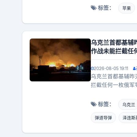
不小的压力，泰国
是实打实的实力支
标签：
苹果
国内广泛传播，甚
位，华为、小米等
升到外交层面，担
销路。国产存储早
是升级之举。其三
进苹果供应链换取
外国舆论低头，看
在你看来，长鑫这
乌克兰首都基辅
我们的角度而言，
作战未能拦截任
问题。很显然，泰
的发酵，而不是处
2026-08-05 19:11
乌克兰首都基辅昨
拦截任何一枚俄军
实，此次导弹袭击
兴，将责任甩到北
标签：
乌克兰
关重要的是，我们
弹道导弹
泽连斯
弹，正是造成这些
出应有的政治意愿
基还呼吁西方对俄