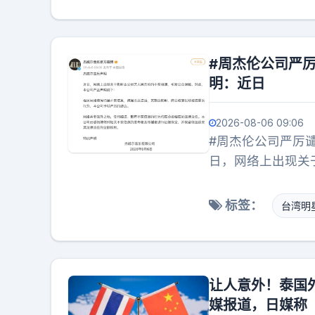
内航线燃油附加费
避暑的王女士告诉
分开心，“我看了
#周杰伦公司严厉
返机建燃油费一共
明：近日
本来不准备8月份
觉机不可失，所以
2026-08-06 09:06
#周杰伦公司严厉
日，网络上出现关
公司严正声明如下
众取宠以博取流量
标签：
台湾明
造、散布不实信息
信息的发布者及传
让人意外！泰国
媒报道，日媒称