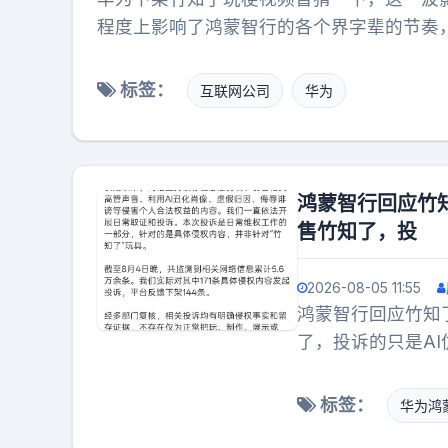
响，相反雷军更因
程度上影响了鸿蒙智行的各个界字辈的节奏
成功，都起到不可
江湖里的故事一样，又或者像下象棋吧你斩
民的形象，但一家
是你的头马对于你的影响力相较于他们的那
标签：
互联网公司
华为
讨论或是调侃的声
避免，因为所有人在当下的市场环境下都已
影射的戏谑，那任
鸿蒙智行回应竹
售竹知了，投
2026-08-05 11:55
鸿蒙智行回应竹知
了，投诉的只是A
者之间的分寸，往
标签：
华为鸿