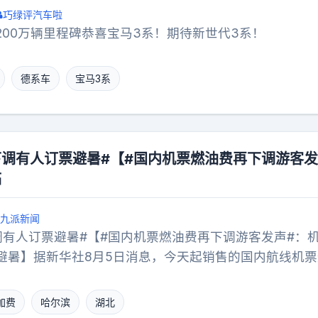
巧绿评汽车啦
200万辆里程碑恭喜宝马3系！期待新世代3系！
德系车
宝马3系
下调有人订票避暑#【#国内机票燃油费再下调游客
临
九派新闻
调有人订票避暑#【#国内机票燃油费再下调游客发声#：
避暑】据新华社8月5日消息，今天起销售的国内航线机票
调整后的国内航线燃油附加费标准为：800公里以上航线
油附加费，800公里（含）以下航线每位成人旅客收取4
加费
哈尔滨
湖北
调整前分别降低了30元和10元。这是今年6月以来第三次