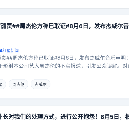
，进一步降低旅客出行成本。5日，准备从湖北武汉出发
，自己准备8月月中出发，最近在看机票，看到这个好消
下，现在往返机建燃油费一共240元，我朋友6月去哈尔滨
谴责##周杰伦方称已取证#8月6日，发布杰威尔
花了400元，省钱了。”正在休假的田女士是一名小学教
再出行了，“我看到机建燃油费下调，又想到9月就要上班
决定去云南玩一趟避避暑了。”
红星新闻
谴责##周杰伦方称已取证#8月6日，发布杰威尔音乐声明
于影射本公司艺人周杰伦的不实报道，引发公众误解。对
：相关网络传闻均属不实信息，纯属恶意造谣，其刻意影
的行为，本公司予以严厉的谴责。网络并非法外之地，任
星
周杰伦
杰威尔
的行为均应承担相应的法律责任。本公司已委托律师对相
播者进行证据保全，并保留依法追究其法律责任的全部权
外长对我们的处理方式，进行公开抱怨！8月5日，