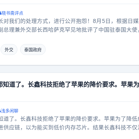
晓书斋评点
长对我们的处理方式，进行公开抱怨！8月5日，根据日媒
副总理兼外交部长西哈萨克罕见地批评了中国驻泰国大使
中国公民的事件。西哈萨克表示，敦促中国外交人员不仅
努力通过向泰国社会解释来促进相互理解，并强调外交人
外交
泰国政府
当前的紧张局势。日媒表示，事件的起因是7月25日在曼
中国女粉丝与工作人员的冲突。事实上，该事件的详细经
到场排队，用雨伞占位，被泰国粉丝举报“插队”。当事女
证，结果现场工作人员没有核实情况，直接要求她离场、
都知道了。长鑫科技拒绝了苹果的降价要求。​苹果
拿出手机录像取证，多名工作人员上前抢夺手机，将女生
施暴力行为。而在事情发生之后，当事人报警验伤，向中
方使馆收到诉求之后公开发声，敦促泰方彻查事件、公正
浅多闲聊
权益。很显然，在本国公民遭遇粗暴对待，利益受损时，
知道了。长鑫科技拒绝了苹果的降价要求。​苹果为了降低
护本国公民的权益。为什么在我们的外交人员表态之后，
进供应链，以为能买到低价内存芯片。结果长鑫科技不仅
满呢？其原因有三点，其一是，泰国国内舆论对泰国政府
不低于海力士和三星，甚至更高。这份硬气绝非一时冲动