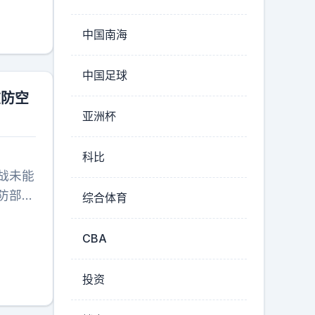
在我们
商席
希望上
本不愁
中国南海
的处理
比起挤
应该向
选择。
中国足球
是，从
会？
在防空
露出的
亚洲杯
免舆情
科比
战未能
防部证
综合体育
不高
难。至
CBA
导拦截
友展现
投资
泽连斯