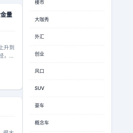
楼市
含金量
大咖秀
外汇
上升到
创业
经，大
不被允
风口
引发了
众的逆
SUV
让人一
友想起
百倍的
豪车
知
的方法
而且亲
概念车
面影
，很大