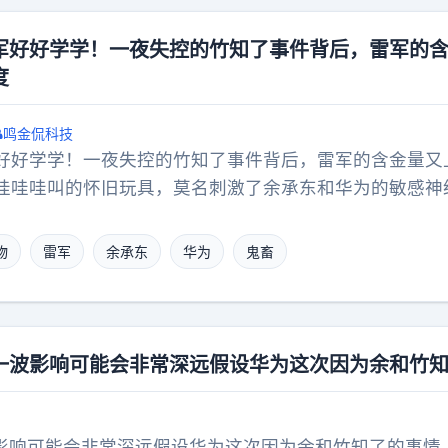
军好好学学！一夜失控的竹知了事件背后，雷军的
度
鸣金侃科技
好好学学！一夜失控的竹知了事件背后，雷军的含金量又
哇哇哇叫的怀旧玩具，莫名刺激了余承东和华为的敏感神
视频被投诉下架，就连普通人手拿竹知了回忆美好童年都
种想“堵住所有人嘴”的荒唐做法，彻底激怒了无数网友，
物
雷军
余承东
华为
鬼畜
律。再加上华为避重就轻的澄清公告，更进一步点燃了公
这样以一种华为最不希望的姿势，被舆论完成了强绑定，
到了余承东，想到了华为。这起公关灾难，不禁令不少网
雷军areyouOK的鬼畜视频一夜爆火，这是比竹知了明显
一波影响可能会非常深远假设华为这次因为余和竹
今天，华为很可能会起诉几百个博主侵权。雷军却用更好
没有投诉举报，雷军反而大方的回应称“大家开心就好”，
在一片全民娱乐的氛围中，雷军和小米不仅没受到什么负
影响可能会非常深远假设华为这次因为余和竹知了的事情