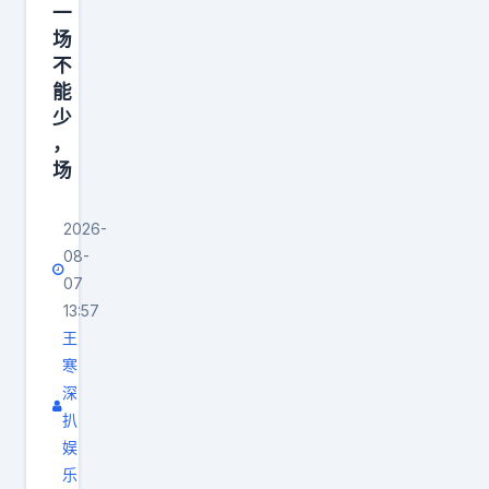
愿
都
一
变
意
场
得
强
为
不
先
—
能
了
掂
—
少
浓
量
甚
，
眉
掂
至
场
哥
量
无
付
。
数
2026-
出
里
历
08-
具
夫
07
史
有
13:57
斯
证
诱
王
和
明
寒
惑
东
，
深
力
契
就
扒
的
奇
算
娱
筹
站
球
乐