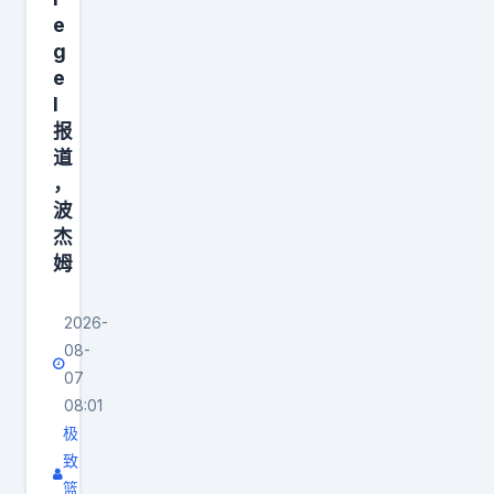
是
K
句
—
一
e
不
G
铁
—
g
个
错
谁
人
e
薪
能
的
l
更
，
水
处
话
报
强
想
7
理
道
，
，
全
9
球
，
那
浓
勤
0
、
波
么
眉
还
万
杰
能
奇
和
要
姆
美
无
才
上
场
元
限
自
将
场
2026-
4
换
然
08-
谁
3
、
防
是
07
更
7
霍
的
愿
08:01
强
分
金
年
极
意
，
起
斯
轻
致
和
可
步
—
核
篮