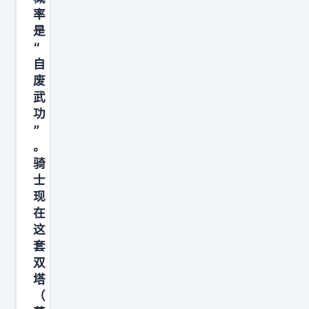
，
突
是
场
率
还
进
在
一
是
是
去
进
场
“
不
的
自
一
不
得
废
人
步
能
武
而
怕
变
少
功
知
是
弱
，
”
的
还
的
场
。
，
没
冠
均
骑
要
站
士
军
得
知
现
稳
需
轰
在
道
，
要
到
这
在
就
詹
3
套
上
先
，
7
双
赛
挨
眉
.
塔
季
一
（
，
2