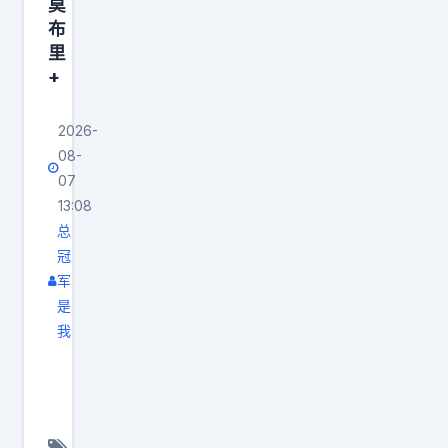
被
莫
记
湖
分
布
独
大
三
。
里
行
帽
方
这
+
侠
。
共
个
交
可
同
数
2026-
易
话
努
字
08-
到
又
力
，
07
奇
说
13:08
，
放
才
回
总
少
在
之
冠
来
一
今
军
后
，
个
天
是
，
纸
就
都
我
浓
面
不
像
这
眉
阵
可
天
方
哥
容
能
花
案
就
再
成
板
听