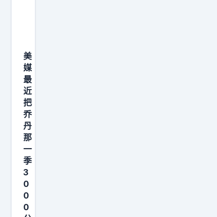
以
狠
数
说
。
事
，
下
实
奇
赛
证
才
美
季
明
媒
可
的
，
最
以
湖
想
近
耐
人
要
把
心
，
乔
拿
的
丹
真
到
等
那
要
多
一
待
是
个
季
，
把
冠
3
直
防
军
0
到
守
0
，
N
0
拼
最