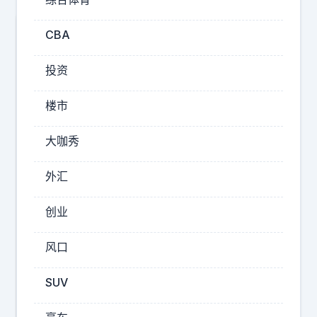
詹
孝
CBA
子
什
投资
么
楼市
湖
人
大咖秀
不
配
外汇
中
奇
才
锋
创业
为
，
什
什
风口
么
么
既
SUV
哈
不
姆
交