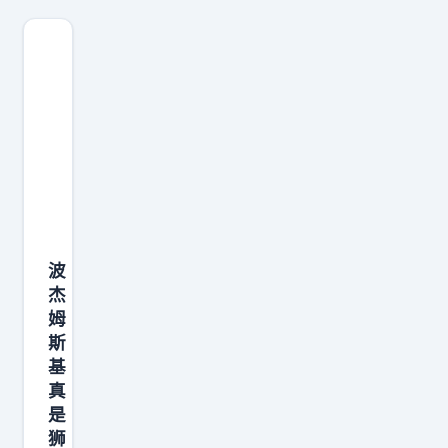
状
底
的
截
尔
两
况
气
。
，
—
个
，
。
难
往
—
普
还
能
道
往
薪
通
是
不
我
就
水
3
让
能
不
是
3
D
奇
把
想
一
4
锋
才
这
这
整
0
线
感
口
一
座
4
很
到
气
切
山
万
波
难
非
撑
发
。
杰
美
完
常
住
姆
生
现
元
全
担
斯
，
在
在
2
填
基
忧
等
浓
球
、
补
真
的
赛
眉
员
穆
的
是
，
季
身
动
雷
狮
。