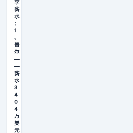
季
季
就
中
最
阿
薪
的
露
的
后
伦
水
中
馅
矮
总
）
：
期
，
子
分
1
是
才
最
，
也
、
防
能
后
普
他
才
守
得
尔
成
的
2
基
—
知
了
表
8
本
—
了
“
现
3
盘
薪
，
看
但
2
水
，
当
着
凡
；
3
莫
然
硬
4
有
哈
布
，
0
，
眉
登
里
4
奇
实
孝
1
虽
万
才
则
子
9
然
美
还
软
嘴
年
元
进