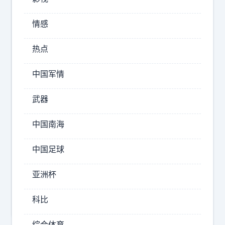
戴
不
维
是
情感
斯
詹
孝
埃
热点
里
子
克
中国军情
天
·
天
戈
武器
湖
登
人
中国南海
不
达
尔
离
中国足球
文
嘴
·
亚洲杯
，
哈
要
姆
科比
不
是
综合体育