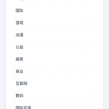
不
是
国际
詹
孝
游戏
子
什
动漫
么
湖
公益
人
不
搞笑
配
商业
2026-
08-
互联网
07
15:16
数码
萧
瑟
国际足球