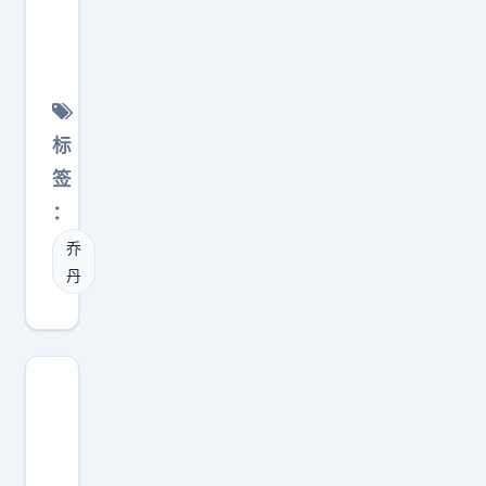
码
在
队
美
2
前
核
媒
其
面
心
最
次
，
进
近
是
像
一
把
标
浓
是
步
乔
签
眉
先
变
丹
：
哥
把
强
那
愿
乔
路
，
一
不
丹
口
也
季
愿
堵
不
3
意
死
一
0
为
，
定
0
奇
后
能
0
才
面
保
分
效
再
证
的