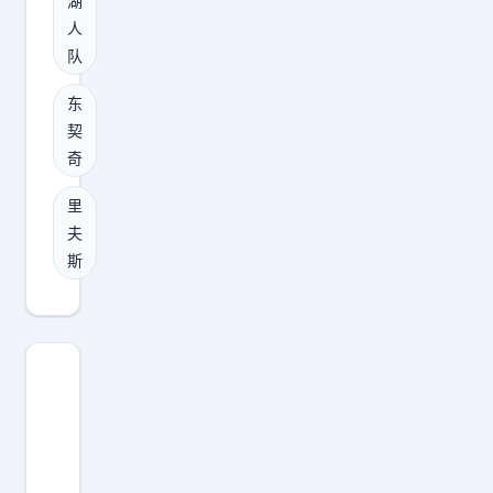
湖
不
发
一
人
错
文
个
队
的
时
中
未
，
东
锋
来
第
契
就
资
奇
一
能
产
反
扭
里
，
应
转
夫
例
就
系
斯
如
是
列
选
：
赛
秀
这
胜
权
话
负
等
说
的
，
得
，
所
够
无