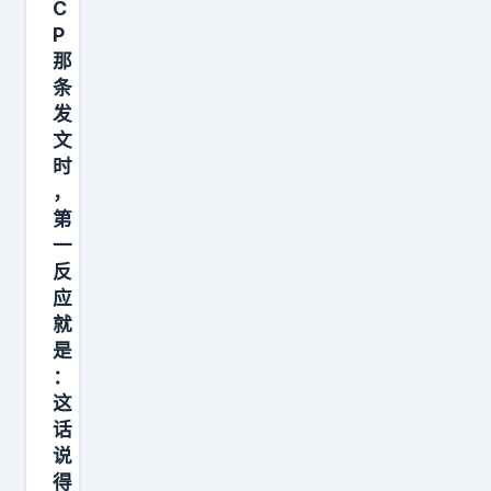
的
C
讲
，
P
清
那
可
楚
条
是
。
发
涉
很
文
及
时
多
具
，
湖
体
第
人
一
的
季
反
筹
后
应
码
赛
就
报
是
失
价
：
败
，
这
的
话
却
原
说
是
因
得