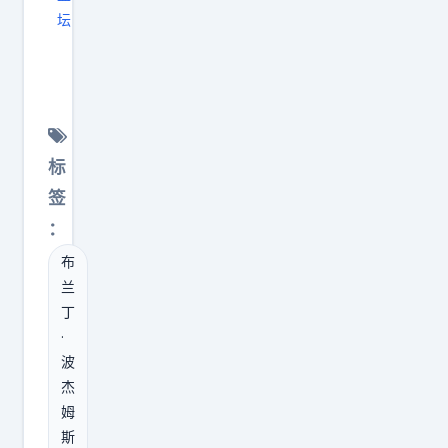
提
结
，
—
心
坛
前
果
身
薪
波
，
续
就
体
水
杰
阵
约
是
不
7
姆
容
的
我
硬
0
斯
深
，
一
，
2
基
度
标
甚
次
根
万
真
可
签
至
又
本
美
是
能
还
：
一
扛
元
狮
厚
有
布
次
不
5
子
了
可
兰
的
住
、
大
，
能
丁
失
。
麦
开
但
·
是
望
更
戈
口
上
波
一
就
吓
文
啊
限
杰
份
算
人
斯
！
反
姆
顶
未
的
—
据
斯
而