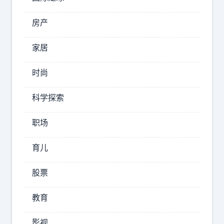
啊
眉
房产
孝
家居
子
也
时尚
别
标
怪
签
科学探索
我
：
这
职场
湖
几
人
天
育儿
队
翻
股票
旧
安
账
东
教育
尼
，
·
要
影视