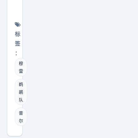
交
下
，
。
鹕
供
易
，
F
看
5
的
还
那
M
着
位
换
是
才
V
离
后
防
标
续
不
P
3
卫
弹
签
约
是
和
0
球
性
3
：
嘴
D
0
员
、
最
上
穆
P
0
下
护
后
热
雷
O
只
赛
框
是
闹
Y
差
季
和
鹈
浓
，
都
一
薪
协
鹕
眉
是
是
截
水
队
防
哥
实
触
，
：
面
的
普
打
手
可
1
积
尔
健
实
可
这
、
，
康
的
及
一
普
是