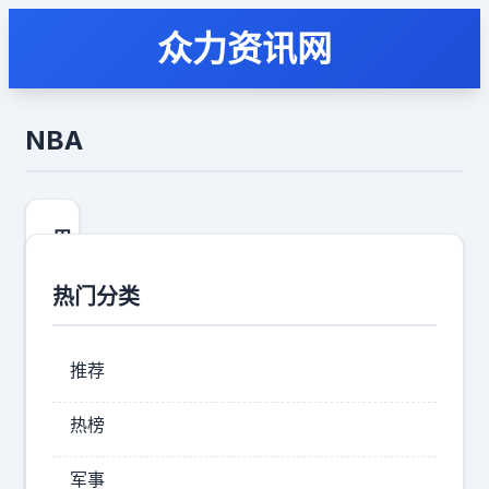
众力资讯网
NBA
眉
孝
子
热门分类
也
别
怪
推荐
我
这
热榜
几
天
军事