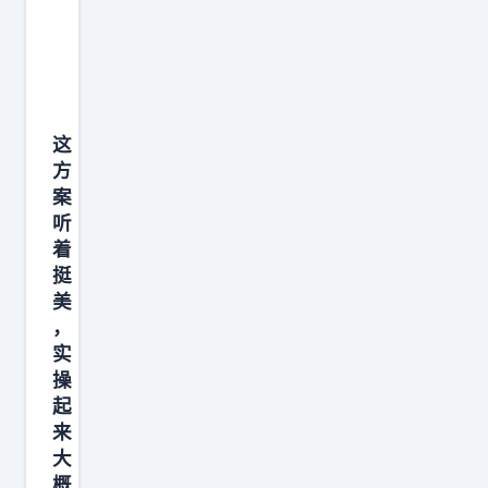
力
补
就
账
呢
上
能
重
？
凯
再
新
关
斯
次
掰
于
勒
夺
开
这
这
那
冠
一
方
个
一
，
算
案
问
下
听
何
，
题
着
，
况
结
挺
，
画
我
果
美
至
面
们
挺
，
少
感
的
扎
实
现
太
球
心
操
在
强
起
队
：
来
来
了
核
8
大
看
，
心
2
概