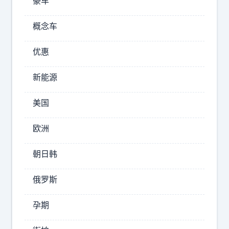
豪车
易
不
浓
给
概念车
眉
朗
哥
尼
优惠
，
沃
又
新能源
克
不
提
机
美国
前
会
续
这
约
欧洲
种
呢
逆
？
朝日韩
天
原
因
神
俄罗斯
如
论
下
孕期
都
：
能
1