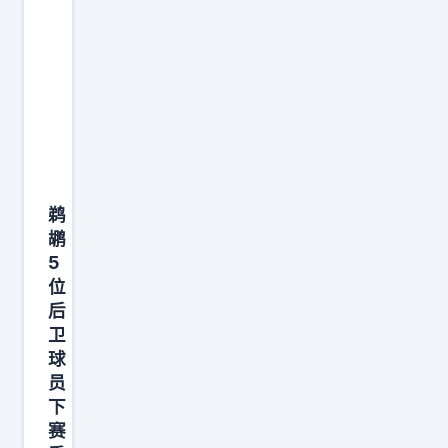
他
多
最
比
功
的
队
懈
0
”
要
都
怠
6
。
求
是
的
年
骑
呢
开
一
已
士
？
季
个
经
现
可
吹
，
够
在
能
得
嘴
凶
鹈
这
要
震
巴
了
鹕
套
等
天
5
上
，
双
到
位
响
的
3
塔
后
N
，
巨
5
（
卫
B
打
人
.
莫
球
A
着
，
4
员
布
新
打
行
分
下
里
赛
着
赛
动
，
+