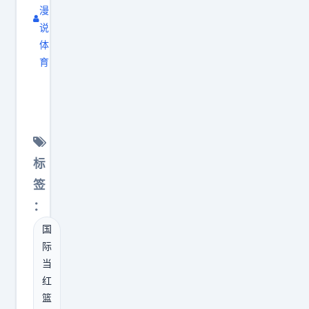
们
漫
非
说
体
要
育
不
奇
讲
才
道
为
理
什
地
么
把
标
既
一
签
不
个
：
交
不
国
易
该
际
浓
有
当
眉
的
红
哥
责
篮