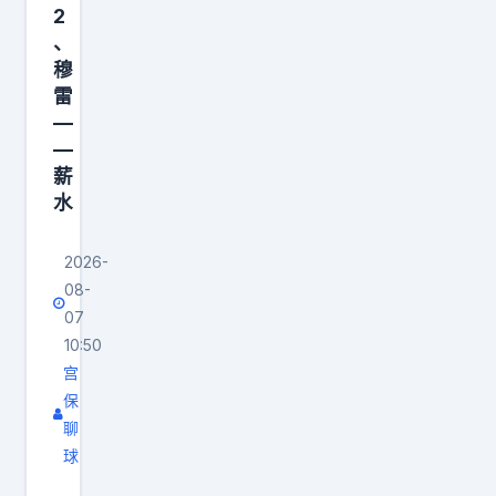
需
”
巴
更
2
攻
要
。
、
的
猛
端
看
穆
真
一
，
有
雷
看
要
半
3
点
—
浓
把
硬
6
“
—
眉
对
，
.
薪
样
哥
手
M
1
水
样
的
场
V
分
通
表
均
P
，
2026-
样
现
压
08-
不
收
样
，
到
07
敢
官
松
才
10:50
1
说
是
”
宫
会
1
，
2
，
保
考
0
第
8
但
聊
虑
分
二
1
他
球
是
上
冠
8
鹈
提