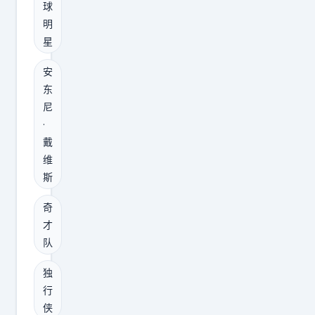
，
球
任
又
明
扣
不
星
湖
提
人
安
前
头
东
续
上
尼
约
·
，
呢
戴
那
？
维
我
斯
原
就
因
必
奇
如
须
才
下
队
翻
：
一
独
1
翻
行
首
旧
侠