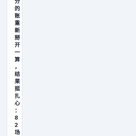
B
分
起
有
的
A
来
效
账
新
，
的
重
赛
别
方
新
季
说
掰
式
的
开
轻
就
中
一
松
是
算
期
取
球
，
，
分
队
结
看
，
核
果
看
连
挺
心
有
扎
每
本
没
心
一
人
：
有
次
进
8
球
冲
一
2
队
筐
步
场