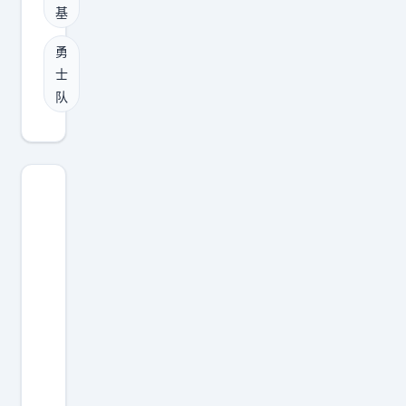
薪
来
是
基
—
N
会
合
浓
，
薪
B
被
勇
同
眉
乔
水
A
锁
士
，
的
丹
2
记
死
队
只
球
那
5
者
。
是
队
年
8
B
除
浓
成
不
万
r
非
眉
就
是
美
e
换
哥
高
只
元
t
来
真
于
顾
普
t
的
的
7
着
尔
S
3
能
7
刷
：
i
D
保
又
分
2
e
是
持
怎
，
7
g
顶
健
样
抢
岁
e
级
康
？
断
，
l
侧