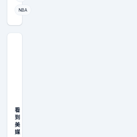
先
账
是
NBA
，
想
用
要
讲
浓
道
眉
理
哥
的
的
方
球
式
队
把
，
历
的
史
确
问
看
是
题
到
不
一
美
少
媒
一