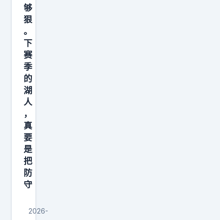
很
，
够
难
狠
比
打
。
如
动
下
戈
赛
奇
登
季
才
可
的
的
以
湖
，
人
很
毕
，
有
竟
真
效
要
目
地
是
前
限
把
的
制
防
奇
守
浓
才
眉
，
2026-
，