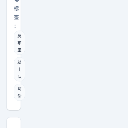
表
吓
事
，
着
标
示
人
，
真
挺
想
签
，
而
不
美
要
：
落
事
是
，
去
到
实
随
莫
实
争
比
布
证
便
操
冠
赛
里
明
喊
起
球
里
，
两
来
骑
队
还
浓
句
大
士
，
是
眉
就
队
概
奇
得
就
能
率
才
阿
看
是
摸
是
伦
符
执
这
到
“
不
行
三
的
自
符
。
方
。
废
合
很
中
科
武