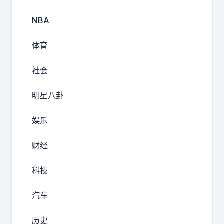
翻
旧
NBA
账
，
体育
要
不
社会
是
詹
明星八卦
孝
子
娱乐
天
天
财经
湖
人
科技
不
离
汽车
嘴
，
历史
要