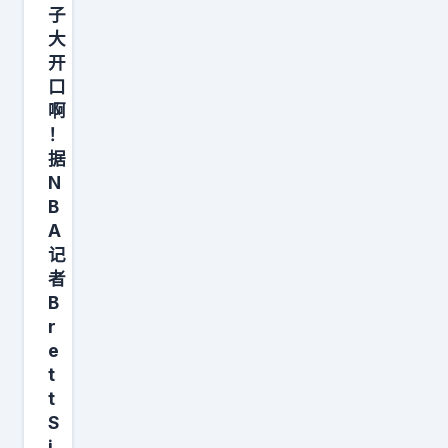
如
开
上
不
子
—
说
果
打
大
吗
动
—
白
浓
开
就
？
轮
薪
了
口
眉
见
我
休
水
，
啊
哥
分
曾
，
3
用
！
的
晓
经
能
2
据
两
身
了
和
打
N
7
个
体
。
B
网
满
9
功
健
A
友
7
万
能
记
康
激
5
美
单
者
，
烈
场
元
一
B
同
争
都
3
r
的
时
辩
得
e
、
3
状
t
浓
被
费
D
态
t
眉
夸
尔
去
S
也
和
一
斯
换
i