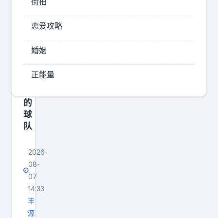
街拍
发
首
出
先
恋爱攻略
是
来
想
，
婚姻
要
我
浓
本
正能量
眉
来
哥
就
的
球
不
队
想
提
2026-
这
08-
些
07
旧
14:33
事
丰
你
源