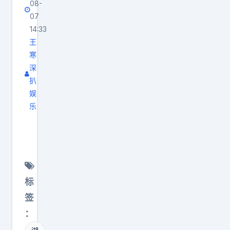
除
08-
这
了
07
不
14:33
想
是
王
要
什
寒
重
么
深
返
续
扒
季
约
娱
后
卡
乐
赛
看
鲁
，
到
索
还
美
，
想
媒
或
收
C
者
标
获
P
什
签
比
那
么
：
较
条
配