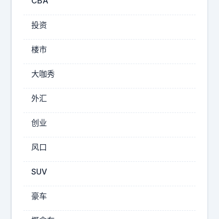
岁
CBA
观
莫
后
德
投资
感
里
节
奇
楼市
目
告
里
别
大咖秀
世
大
界
家
外汇
杯
为
终
创业
寻
场
宝
哨
风口
忙
响
，
得
SUV
魔
脚
笛
不
豪车
走
沾
完