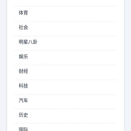
开
口
体育
，
那
社会
嗓
音
明星八卦
就
像
娱乐
被
天
财经
2026-
科技
07-
03
汽车
20:23
天
历史
赐
国际
的