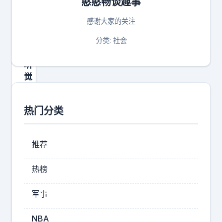
憨憨畅谈趣事
一
季
感谢大家的关注
简
直
分类: 社会
是
听
觉
盛
宴
热门分类
大
炸
场
推荐
！
实
热榜
力
唱
军事
将
们
NBA
一