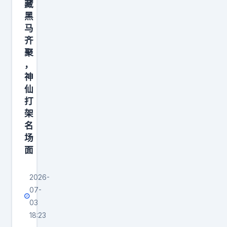
藏
报
黑
蒋
马
齐
方
聚
舟
，
中
神
国
仙
人
打
民
架
名
大
场
学
面
硕
2026-
07-
03
18:23