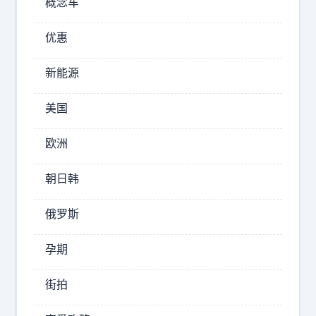
概念车
地
五
，
届
优惠
世
像
界
一
新能源
杯
群
二
欢
十
美国
快
年
又
征
欧洲
程
执
。
朝日韩
着
4
的
1
俄罗斯
小
岁
蜜
依
孕期
蜂
旧
全
。
街拍
场
有
奔