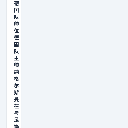
杯
德
终
国
队
场
帅
哨
位
响
德
，
国
魔
队
笛
主
帅
走
纳
完
格
五
尔
届
斯
世
曼
界
在
与
杯
足
二
协