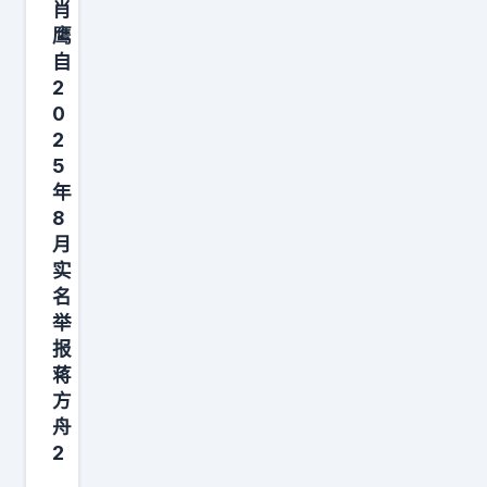
些
肖
鹰
歌
自
，
2
原
0
来
2
都
5
是
年
8
周
月
杰
实
伦
名
写
举
的
报
！
蒋
方
我
舟
现
2
在