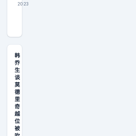
20:23
纳
格
尔
斯
曼
辞
韩
去
乔
生
德
谈
国
莫
队
德
帅
里
位
奇
德
越
位
国
被
队
吹