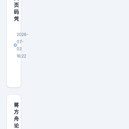
页
气
码
凭
2026-
07-
03
18:22
蒋
方
舟
贾
浅
浅
蒋
论
方
舟
文
论
争