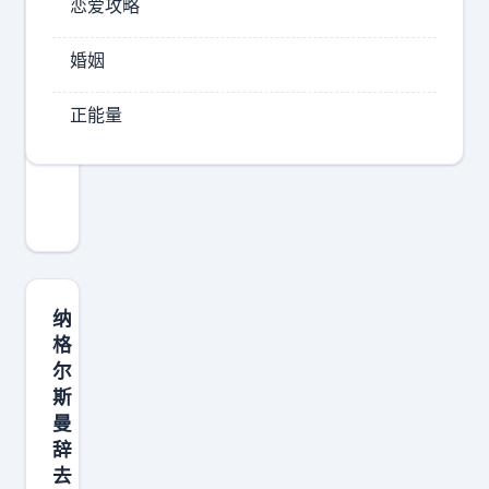
恋爱攻略
2026-
婚姻
07-
03
正能量
20:23
4
1
岁
莫
德
里
纳
奇
格
尔
告
斯
别
曼
世
辞
界
去