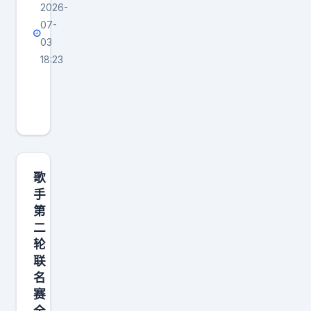
2026-
07-
03
18:23
蒋
方
舟
论
文
造
歌
假
手
第
调
二
查
轮
岂
联
能
名
患
赛
拖
全