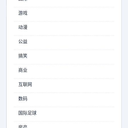
声
游戏
音
7
忙
动漫
观
忙
碌
后
公益
碌
感
寻
这
搞笑
宝
一
藏
商业
季
观
简
后
互联网
感
直
节
是
数码
目
听
里
觉
国际足球
大
盛
家
房产
宴
为