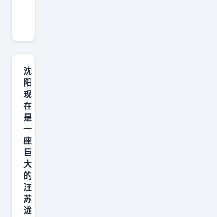
歌
手
第
二
轮
联
沈
名
阳
现
赛
在
全
是
阵
一
容
座
炸
巨
场
大
的
预
汪
警
苏
！
泷