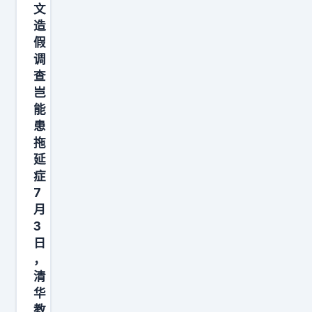
文
议
造
同
假
款
调
调
查
岂
查
能
速
患
度
拖
肖
延
鹰
症
列
7
月
出
3
表
日
格
，
：
清
二
华
十
教