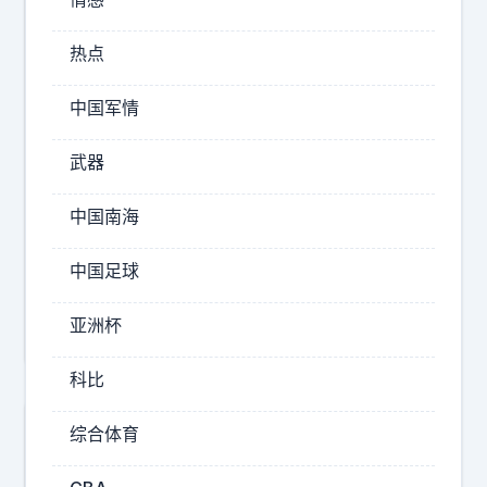
小
就
蜜
热点
像
蜂
。
被
中国军情
有
天
武器
2026-
07-
中国南海
03
20:22
中国足球
忙
忙
亚洲杯
碌
碌
科比
寻
宝
综合体育
4
藏
1