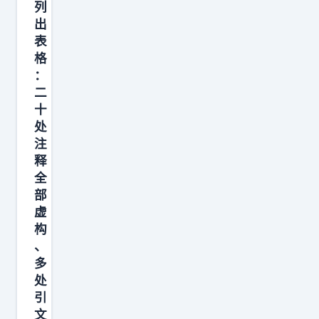
列
莫
出
德
表
里
格
奇
：
二
炮
十
轰
处
裁
注
判
释
也
全
难
部
虚
怪
构
魔
、
笛
多
如
处
此
引
生
文