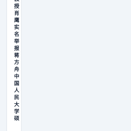
授
处
肖
注
鹰
释
实
全
名
部
举
虚
报
蒋
构
方
、
舟
多
中
处
国
引
人
文
民
大
页
学
码
硕
凭