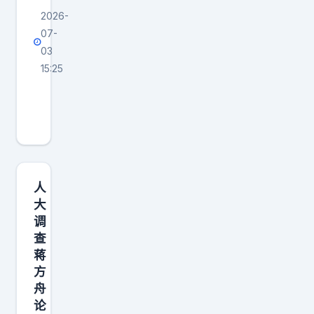
2026-
07-
03
15:25
人
大
回
应
已
启
人
动
大
调
对
查
蒋
蒋
方
方
舟
舟
论
论