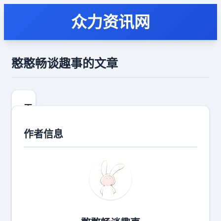
众力资讯网
憨憨畅谈趣事的文章
天
赐
的
作者信息
声
音
7
观
后
感
这