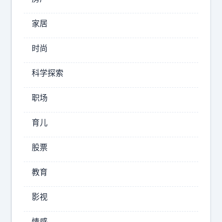
寻
大
宝
家居
炸
忙
场
得
时尚
！
脚
实
不
科学探索
力
沾
地
唱
职场
，
将
像
育儿
们
一
一
群
股票
开
欢
口
快
教育
又
，
执
那
影视
着
嗓
的
音
情感