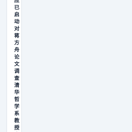
应
的
已
父
启
亲
动
难
对
怪
蒋
方
一
舟
到
论
夏
文
天
调
自
查
动
清
华
开
哲
始
学
播
系
放
教
这
授