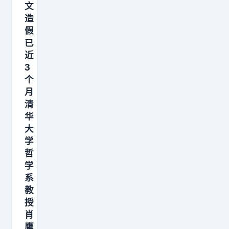
文
文
造
调
假
查
已
清
近
华
3
哲
个
学
月
清
系
华
教
大
授
学
肖
哲
鹰
学
自
系
教
2
授
0
肖
2
鹰