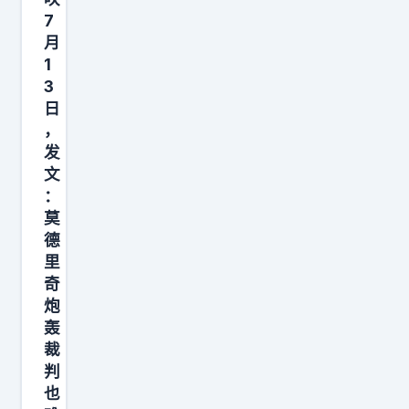
主
7
帅
月
纳
1
格
3
日
尔
，
斯
发
曼
文
在
：
与
莫
足
德
里
协
奇
高
炮
层
轰
进
裁
行
判
约
也