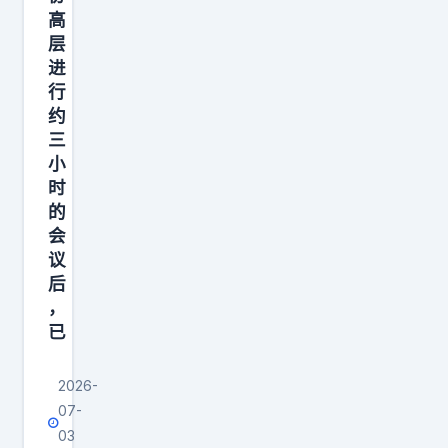
十
高
年
层
征
进
程
行
约
。
三
4
小
1
时
岁
的
依
会
旧
议
后
全
，
场
已
奔
2026-
07-
03