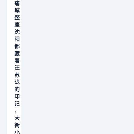
华
痛
语
城
顶
整
座
流
沈
×
阳
国
都
际
藏
唱
着
将
汪
苏
×
泷
宝
的
藏
印
黑
记
马
，
齐
大
街
聚
小