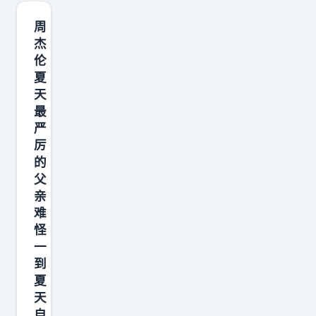
是
一
周
座
杰
伦
巨
夏
大
天
的
最
汪
严
苏
厉
泷
的
父
痛
亲
城
难
整
怪
座
一
沈
到
阳
夏
天
都
自