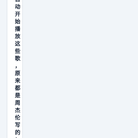
藏
动
着
开
汪
始
苏
播
泷
放
这
的
些
印
歌
记
，
，
原
大
来
街
都
是
小
周
巷
杰
的
伦
路
写
牌
的