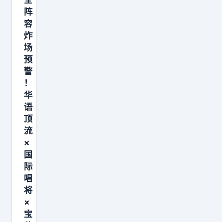
阵
延
容
症
炸
7
场
月
预
3
警
日
！
华
，
语
清
顶
华
流
教
×
授
国
肖
际
唱
鹰
将
实
×
名
宝
举