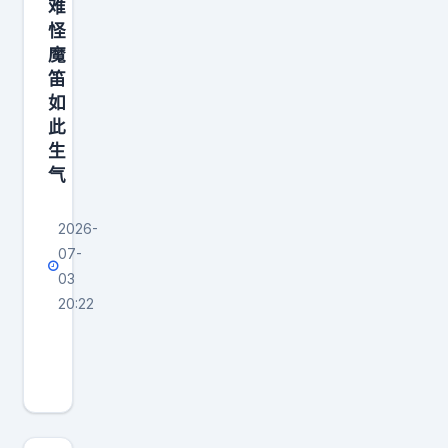
难
三
怪
小
魔
时
笛
的
如
会
此
议
生
气
后
，
2026-
已
07-
03
20:22
韩
乔
生
谈
莫