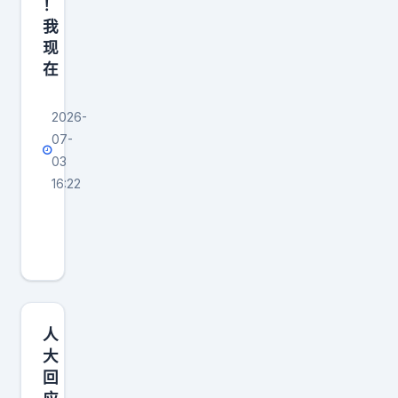
、
！
我
可
现
爱
在
的
2026-
07-
03
16:22
周
杰
伦
夏
天
最
人
严
大
回
厉