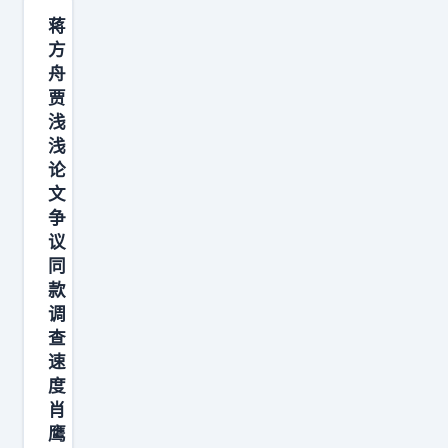
德
蒋
里
方
舟
奇
贾
越
浅
位
浅
被
论
吹
文
7
争
议
月
同
1
款
3
调
日
查
，
速
发
度
肖
文
鹰
：