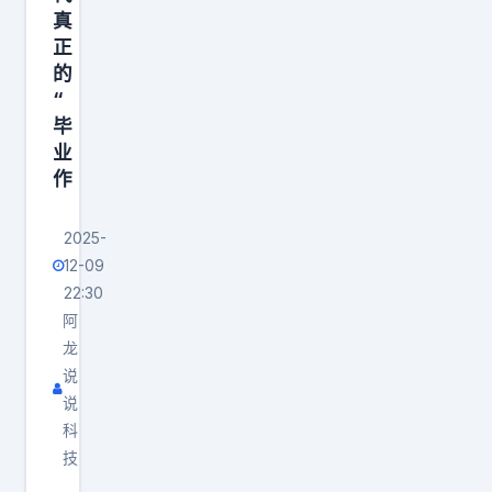
使
真
正
的
“
毕
业
作
2025-
12-09
22:30
阿
龙
说
说
科
技
我