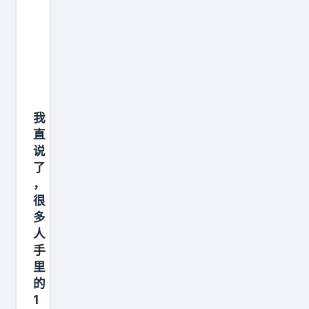
有
实
力
啊
，
闫
我
闯
直
已
说
经
了
买
，
了
很
一
多
人
台
手
尊
里
界
的
S
1