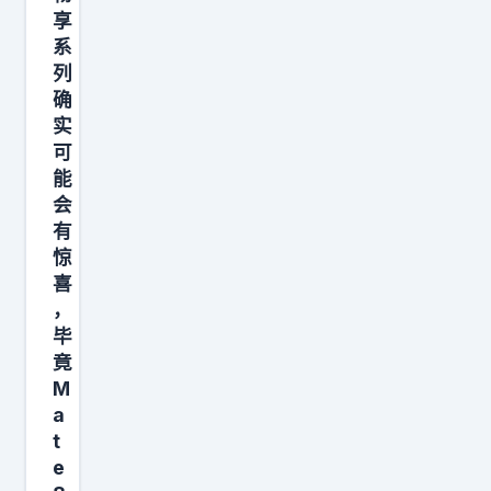
相
享
机
系
列
，
确
点
实
左
可
边
能
“
会
更
有
惊
多
喜
”
，
，
毕
选
竟
高
M
像
a
t
素
e
模