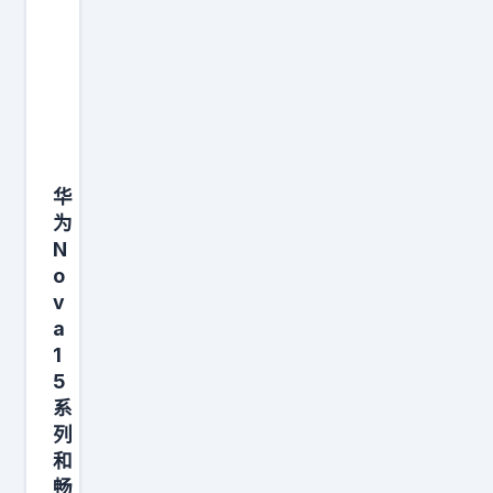
厉
害
，
可
很
多
华
人
为
都
N
没
o
调
v
好
a
设
1
5
置
系
。
列
打
和
开
畅