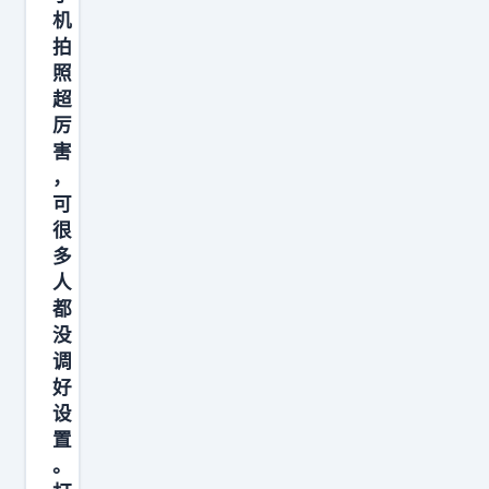
的
机
旗
拍
舰
照
机
超
厉
现
害
在
，
1
可
1
很
0
多
0
人
都
都
没
卖
调
不
好
掉
设
了
置
，
。