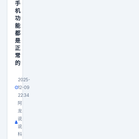
手
机
功
能
都
是
正
常
的
2025-
12-09
22:34
阿
龙
说
说
科