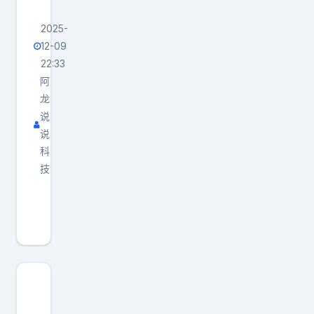
2025-
12-09
22:33
阿
龙
说
说
科
技
华
为
手
机
拍
照
超