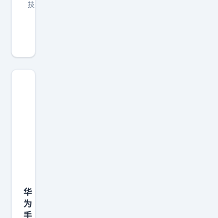
技
老
旗
舰
太
难
卖
了
，
以
前
6
0
0
华
0
为
多
手