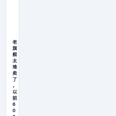
要
a
l
l
i
老
n
旗
人
舰
工
太
智
难
能
卖
了
了
，
。
以
把
前
两
6
个
0
部