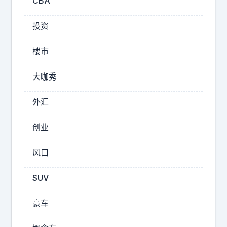
CBA
今
天
投资
在
鸿
楼市
蒙
智
大咖秀
行
年
外汇
度
创业
2025-
12-09
风口
22:37
阿
SUV
龙
说
豪车
说
科