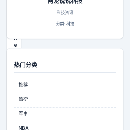
阿龙说说科技
果
i
科技资讯
P
h
分类: 科技
o
n
e
想
多
热门分类
用
几
年
推荐
，
尽
热榜
量
别
军事
升
级
NBA
i