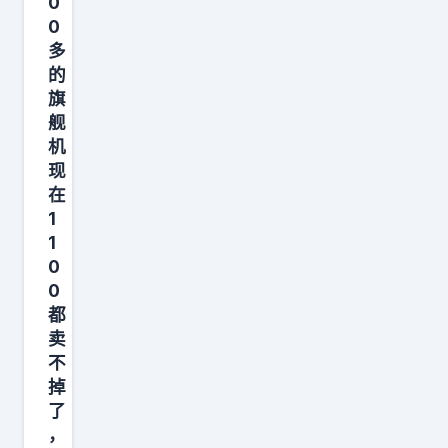
0
门
0
多
合
的
并
旗
成
舰
千
机
问
现
这
在
1
个
1
新
0
事
0
业
都
群
卖
，
不
掉
简
了
单
，