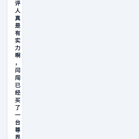
评
实
人
可
真
能
是
有
会
实
有
力
惊
啊
喜
，
，
闫
毕
闯
已
竟
经
M
买
a
了
t
一
e
台
8
尊
界
0