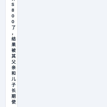
S
都
8
来
0
到
0
4
了
k
，
结
价
果
位
被
其
父
亲
和
儿
子
长
期
使