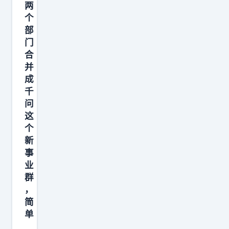
两
今
个
天
部
在
门
鸿
合
蒙
并
智
成
千
行
问
年
这
度
个
新
事
业
群
，
简
单