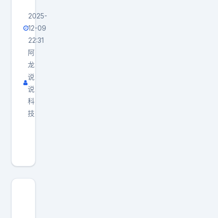
2025-
12-09
22:31
阿
龙
说
说
科
技
头
部
车
评
人
真
是