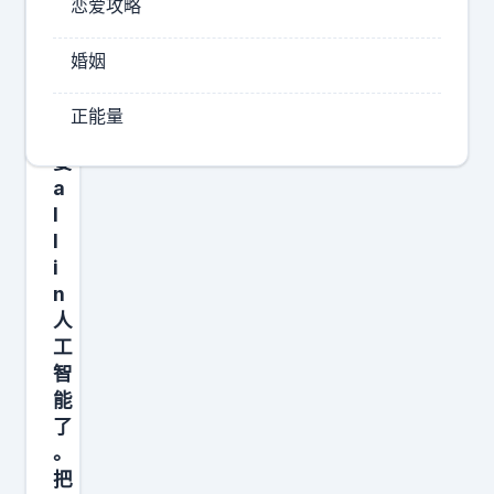
这
恋爱攻略
目
回
前
是
婚姻
也
铁
仅
了
正能量
心
有
要
H
a
5
l
车
l
型
i
在
n
人
市
工
场
智
中
能
博
了
弈
。
，
把