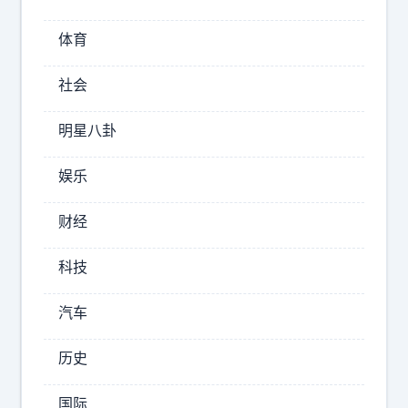
O
S
体育
系
统
社会
，
不
明星八卦
然
就
娱乐
会
变
财经
卡
，
科技
续
航
汽车
下
滑
历史
。
这
国际