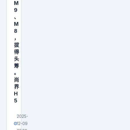
M
的
9
“
、
毕
M
业
8
，
作
拔
得
头
筹
。
尚
界
H
5
2025-
12-09