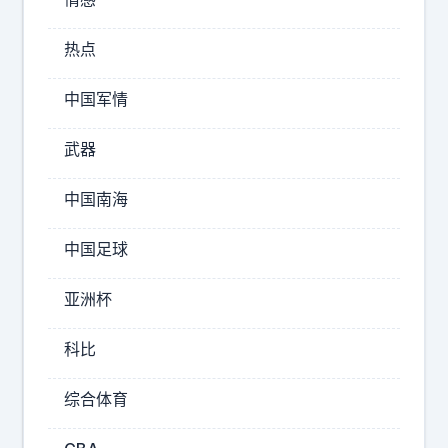
统
最
，
晚
热点
，
不
目
然
中国军情
前
就
也
会
武器
仅
变
有
中国南海
卡
H
5
，
中国足球
车
续
型
航
在
亚洲杯
下
市
滑
场
科比
。
中
博
这
综合体育
弈
，