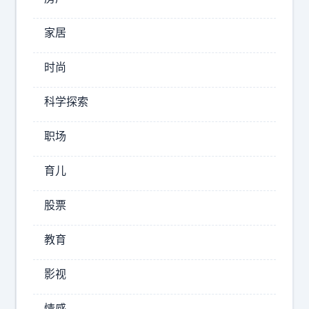
e
想
家居
多
用
时尚
几
年
科学探索
鸿
，
蒙
职场
尽
智
量
行
育儿
别
五
升
界
股票
级
中
的
i
教育
尚
O
界
影视
S
入
系
局
情感