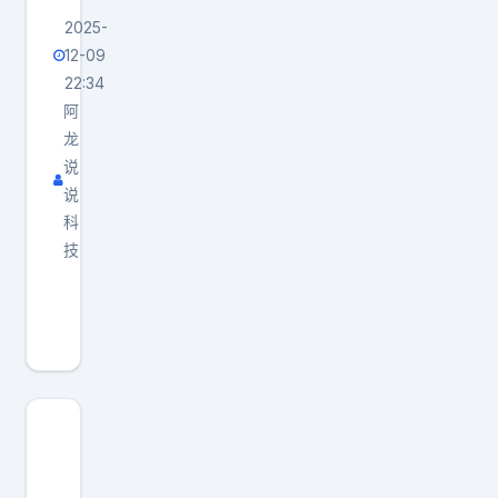
2025-
12-09
22:34
阿
龙
说
说
科
技
阿
里
这
回
是
铁
了
心