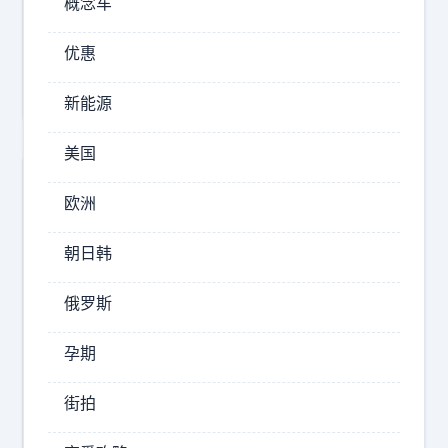
概念车
技
鸿
优惠
蒙
智
新能源
行
美国
五
界
欧洲
中
的
朝日韩
尚
界
俄罗斯
入
局
孕期
最
阿
街拍
晚
里
，