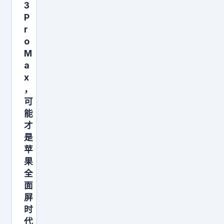
8
3
0
P
r
0
o
了
M
，
a
结
x
果
，
被
可
能
其
才
父
是
亲
苹
和
果
儿
全
子
面
屏
长
时
期
代