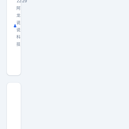
22:29
阿
龙
说
说
科
技
鸿
蒙
智
行
无
界
内
部
竞
争