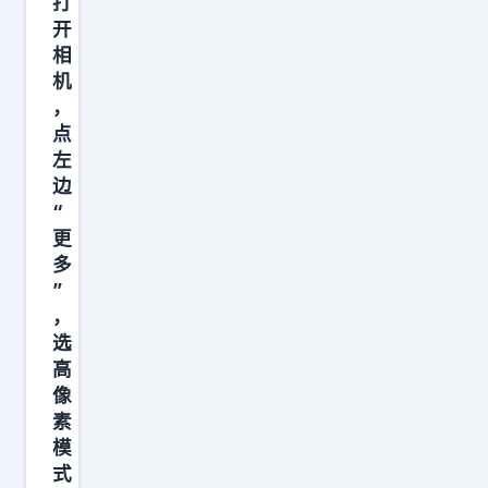
打
手
开
机
相
功
机
能
，
都
点
是
左
边
正
“
常
更
的
多
”
，
选
高
像
素
模
式