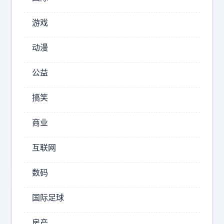
2025-
游戏
12-09
22:38
动漫
阿
龙
公益
说
说
搞笑
科
技
商业
如
果
互联网
i
P
数码
h
国际足球
o
n
房产