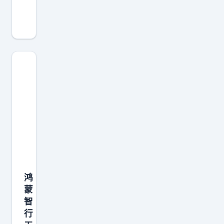
直
说
了
，
很
多
人
手
里
的
1
3
鸿
P
蒙
r
智
o
行
M