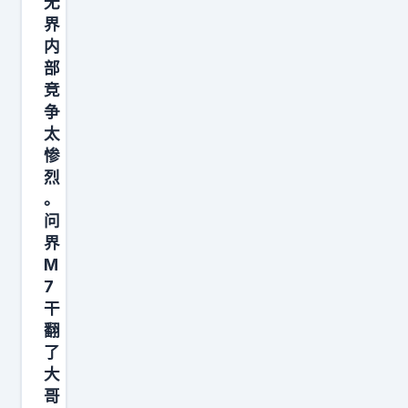
无
a
界
x
内
部
，
竞
可
争
能
太
才
惨
是
烈
苹
。
问
果
界
全
M
面
7
屏
干
时
翻
代
了
大
真
哥
正