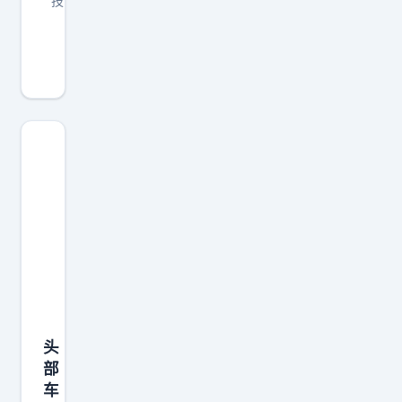
技
华
为
N
o
v
a
1
5
系
列
和
畅
享
头
系
部
列
车
确