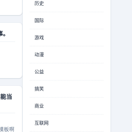
历史
国际
事。
游戏
动漫
公益
搞笑
都能当
商业
互联网
模板啊