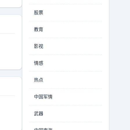
股票
教育
影视
情感
热点
中国军情
武器