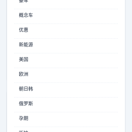
豪车
12:31
桑
概念车
巴
爱
优惠
踢
球
新能源
啊
韩
美国
国
向
欧洲
日
朝日韩
本
裁
俄罗斯
判
提
孕期
供
性