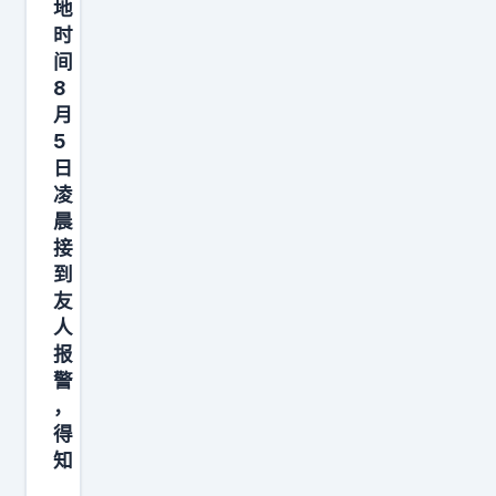
地
时
间
8
月
5
日
凌
晨
接
到
友
人
报
警
，
得
知