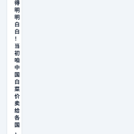
得
明
明
白
白
！
当
初
咱
中
国
白
菜
价
卖
给
各
国
，