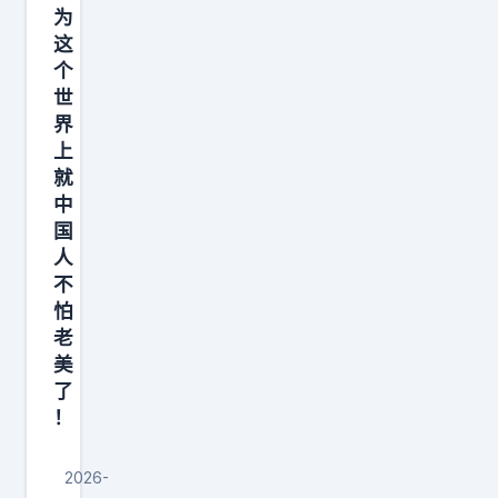
为
外
这
通
个
报
世
这
界
起
上
就
令
中
人
国
痛
人
心
不
的
怕
事
老
美
件
了
，
！
当
地
2026-
时