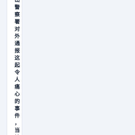
警
察
署
对
外
通
报
这
起
令
人
痛
心
的
事
件
，
当