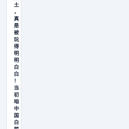
土
，
真
是
被
玩
得
明
明
白
白
！
当
初
咱
中
国
白