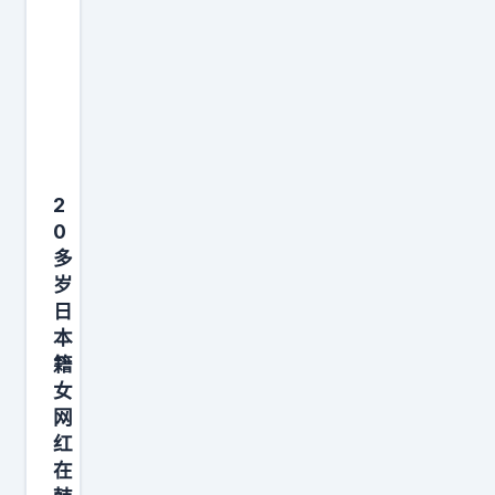
足
协
不
是
不
知
2
道
0
自
多
己
岁
在
日
本
做
籍
什
女
么
网
，
红
他
在
们