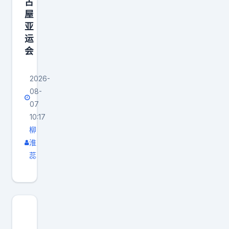
古
，
屋
亚
不
运
是
会
个
人
2026-
行
08-
为
07
而
10:17
是
柳
组
淮
蕊
织
行
为
。
韩
国