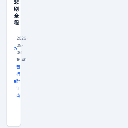
悲
但
剧
抵
全
达
程
时
当
2026-
08-
事
06
人
16:40
已
苦
经
行
失
醉
去
江
生
南
命
韩
体
国
征
警
。
方