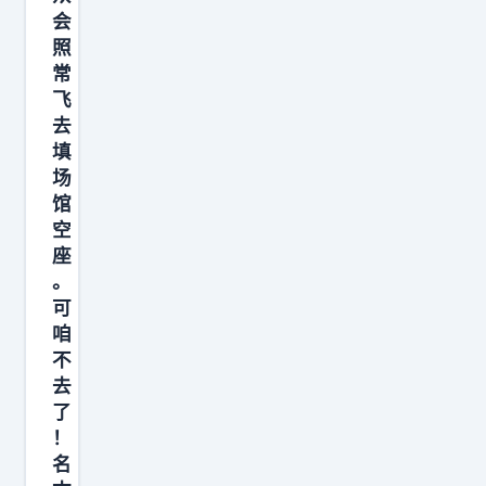
会
刺
照
。
常
意
飞
味
去
着
填
场
每
馆
一
空
笔
座
招
。
待
可
费
咱
不
都
去
有
了
据
！
可
名
查