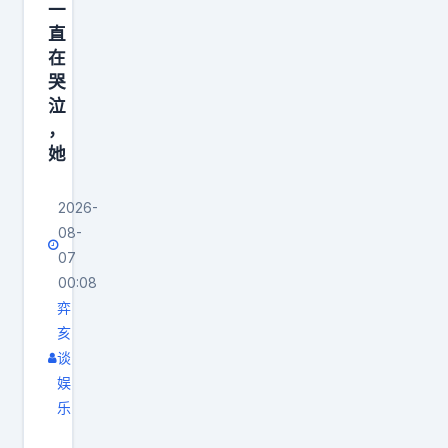
一
直
在
哭
泣
，
她
2026-
08-
07
00:08
弈
亥
谈
娱
乐