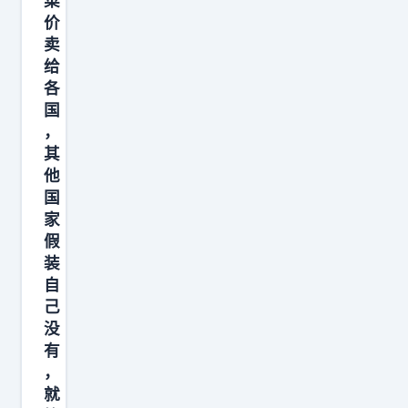
菜
价
卖
给
各
国
，
其
他
国
家
假
装
自
己
没
有
，
就