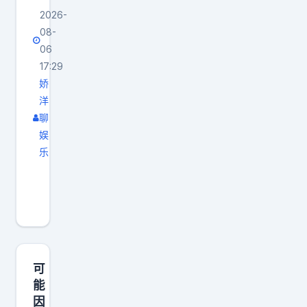
2026-
08-
06
17:29
娇
洋
聊
娱
乐
韩
国
龙
山
警
察
可
署
能
因
对