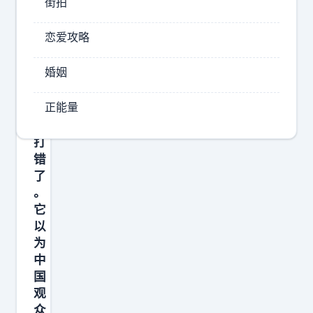
街拍
贿
恋爱攻略
赂
用
婚姻
日
法
本
人
正能量
算
信
盘
用
打
卡
错
结
了
。
账
它
这
以
个
为
细
中
节
国
最
观
众
讽