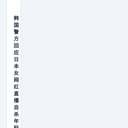
定
居
韩
首
国
尔
警
的
方
回
日
应
本
日
女
本
网
女
红
网
直
红
直
播
播
出
自
现
杀
极
年
端
轻