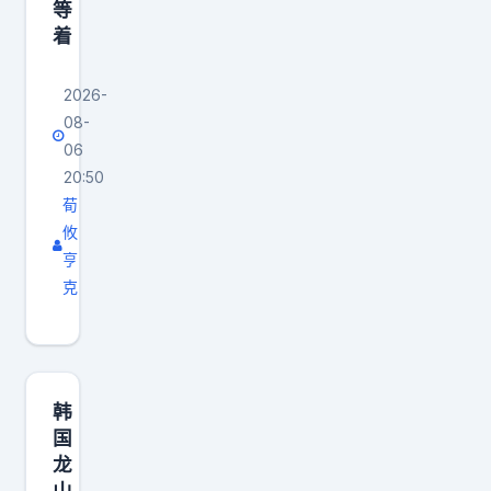
等
着
2026-
08-
06
20:50
荀
攸
亨
克
韩
国
龙
山