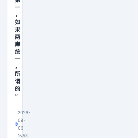
亡
剧
一
，
诱
全
如
因
程
果
，
在
两
暂
线
岸
未
上
统
对
演
一
，
网
，
所
传
让
谓
网
人
的
络
唏
“
暴
嘘
力
，
2026-
传
也
08-
闻
再
06
15:53
下
次