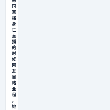
韩
国
是
直
觉
播
得
身
永
亡
远
直
不
播
的
会
时
被
候
发
网
现
友
。
目
睹
全
程
，
她