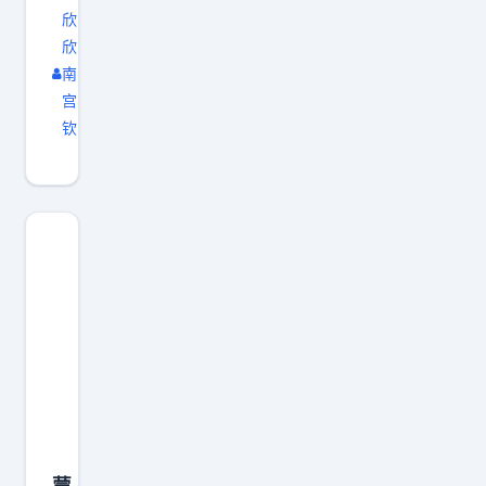
欣
定
提
欣
论
醒
南
，
大
宫
一
家
钦
切
多
以
多
侦
关
查
注
结
心
果
理
为
健
准
康
。
，
这
期
场
待
悲
警
蒙