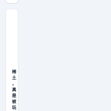
稀
土
，
真
是
被
玩