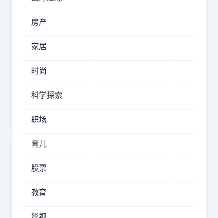
2026-
08-
房产
07
19:26
家居
梦
中
时尚
赏
风
科学探索
月
职场
育儿
韩
股票
国
向
日
教育
本
裁
影视