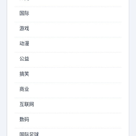
阁
突
国际
然
发
游戏
布
了
动漫
一
道
公益
命
令
搞笑
，
要
商业
对
从
互联网
中
国
数码
和
国际足球