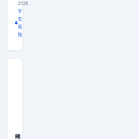
21:28
亨
克
孤
独
稀