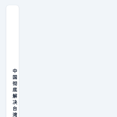
目
回
前
应
警
日
方
本
正
女
在
网
调
红
取
直
完
播
中
整
自
国
直
杀
彻
播
年
底
录
轻
解
像
女
决
、
网
台
湾
社
红