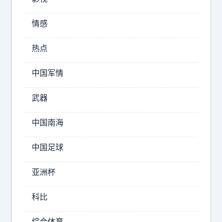
判
提
情感
供
性
热点
贿
赂
中国军情
用
法
武器
人
信
中国南海
用
卡
中国足球
结
账
亚洲杯
这
个
科比
细
节
综合体育