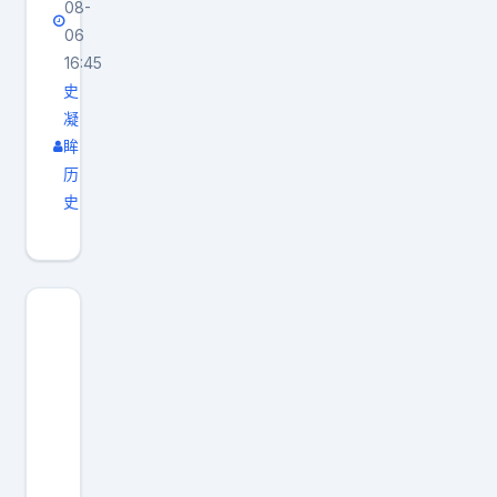
08-
间
06
8
16:45
月
史
5
凝
眸
日
历
凌
史
晨
接
到
友
人
报
警
，
得
知