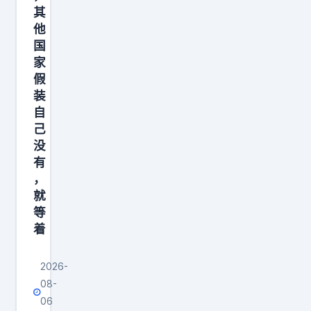
其
他
国
家
假
装
自
己
没
有
，
就
等
着
2026-
08-
06