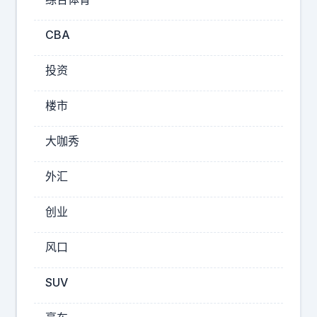
最
讽
CBA
刺
。
意
投资
味
着
楼市
每
一
大咖秀
笔
招
外汇
待
费
创业
都
有
风口
2026-
SUV
08-
07