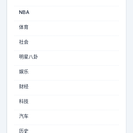
本
传
NBA
来
消
体育
息
，
社会
2
0
明星八卦
2
6
娱乐
年
8
财经
月
7
科技
日
，
汽车
日
本
历史
内