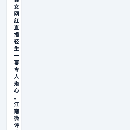
举
女
网
动
红
，
直
警
播
方
轻
联
生
合
一
幕
消
令
防
人
火
揪
速
心
赶
。
往
江
南
现
微
场
评
，