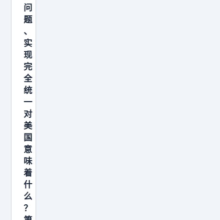
问
交
直
题
留
播
、
言
轻
实
记
生
现
录
一
完
全
，
幕
统
核
令
一
查
人
对
事
揪
美
件
心
国
全
。
意
味
部
江
着
经
南
什
过
微
么
与
评
？
死
悲
第