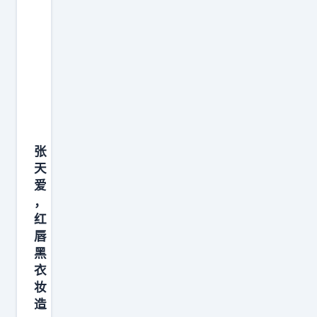
张
天
爱
，
红
唇
黑
衣
妆
造