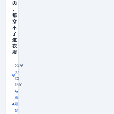
肉
，
都
穿
不
了
这
衣
服
2026-
07-
30
12:10
品
声
观
娱