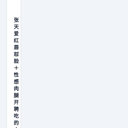
张
天
爱
红
唇
怼
脸
＋
性
感
肉
腿
开
聘
吃
的