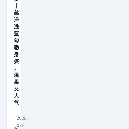
这
｜
衣
丝
服
滑
浅
蓝
勾
勒
身
姿
，
温
柔
又
大
气
2026-
07-