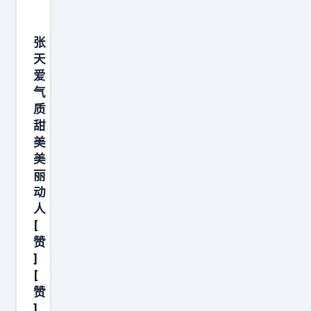
张
天
爱
气
质
甜
美
美
丽
动
人
[
赞
]
[
赞
]