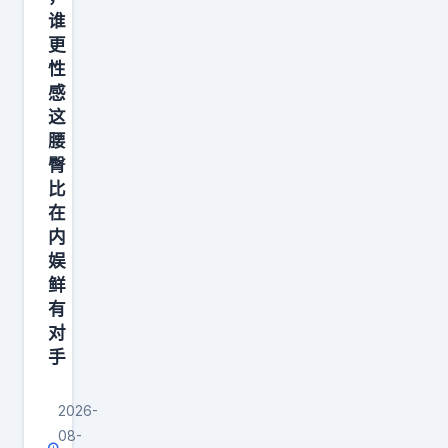
谁
更
性
感
这
腰
臀
比
在
内
娱
鲜
有
对
手
2026-
08-