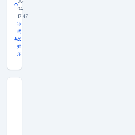
08-
04
17:47
冰
枂
品
娱
乐