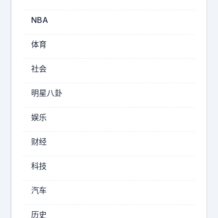
天
爱
NBA
亮
相
体育
活
动
社会
红
毯
明星八卦
，
尽
娱乐
显
成
财经
熟
女
科技
性
独
汽车
有
的
历史
魅