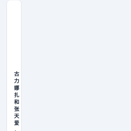
古
力
娜
扎
和
张
天
爱
，