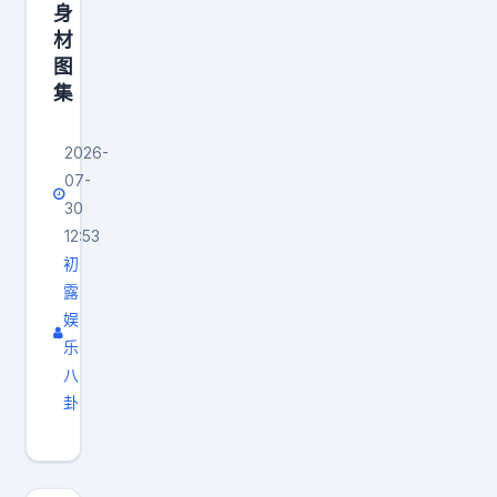
身
材
图
集
2026-
07-
30
12:53
初
露
娱
乐
八
卦