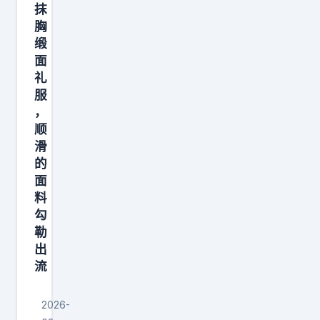
抹
胸
缎
面
礼
服
，
顺
滑
的
面
料
勾
勒
出
流
2026-