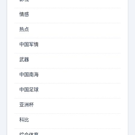
情感
热点
张
天
中国军情
爱
没
武器
了
美
中国南海
颜
滤
中国足球
镜
，
亚洲杯
原
来
科比
这
才
综合体育