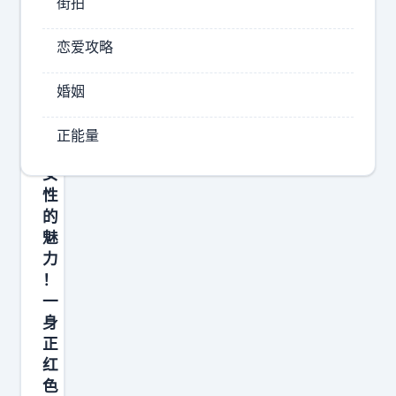
街拍
亮
相
活
恋爱攻略
动
红
婚姻
毯
成
正能量
熟
女
性
的
魅
力
！
一
身
正
红
色