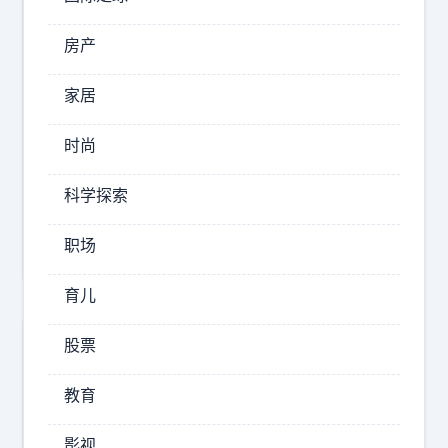
2026-
08-
房产
06
14:31
家居
曼
容
时尚
观
小
科学探索
姐
姐
职场
育儿
股票
教育
影视