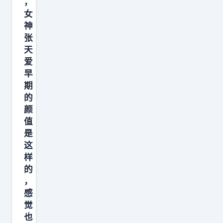
，
女
神
张
天
爱
早
期
的
颜
值
是
这
样
的
，
感
觉
也