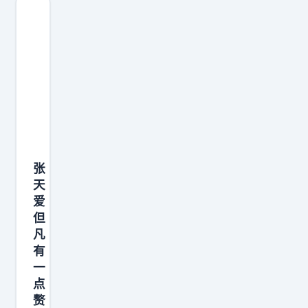
张
天
爱
但
凡
有
一
点
赘