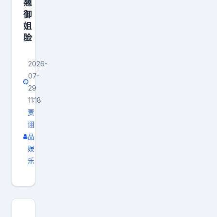
翘
御
姐
脸
2026-
07-
29
11:18
贾
诩
品
娱
乐