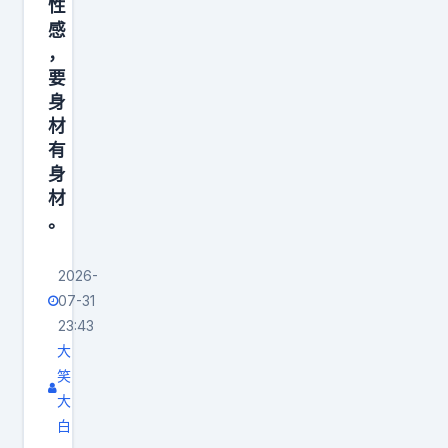
性
感
，
要
身
材
有
身
材
。
2026-
07-31
23:43
大
笑
大
白