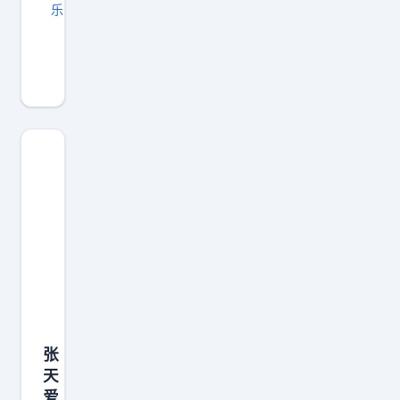
乐
张
天
爱
但
凡
有
一
点
赘
肉
，
都
穿
张
不
天
了
爱