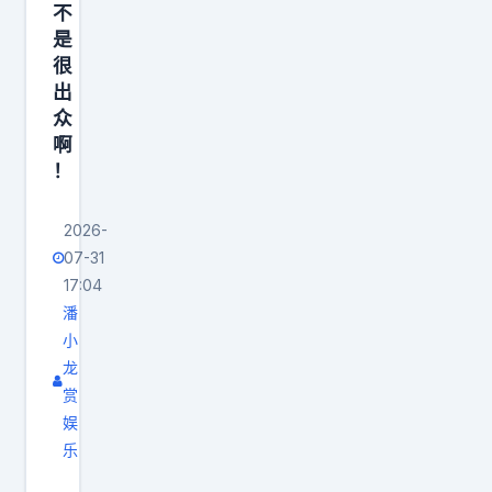
不
是
很
出
众
啊
！
2026-
07-31
17:04
潘
小
龙
赏
娱
乐