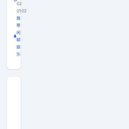
02
01:02
雅
寒
闲
聊
娱
乐