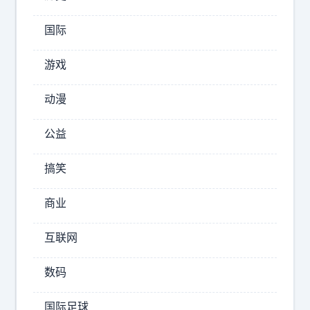
力
！
国际
一
袭
游戏
正
红
动漫
色
抹
公益
胸
缎
搞笑
面
礼
商业
服
，
互联网
顺
滑
数码
垂
国际足球