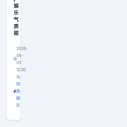
娱
乐
气
质
甜
2026-
08-
03
12:30
马
玮
观
娱
乐