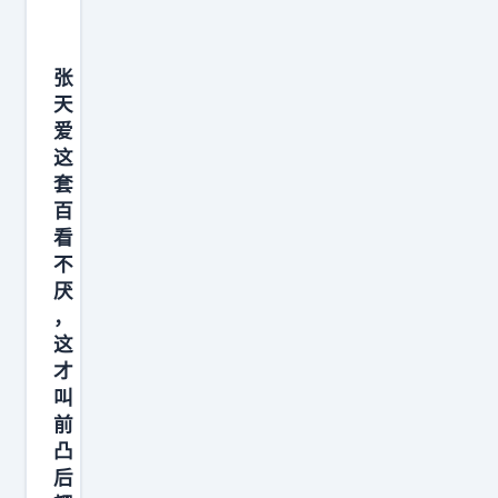
张
天
爱
这
套
百
看
不
厌
，
这
才
叫
前
凸
后